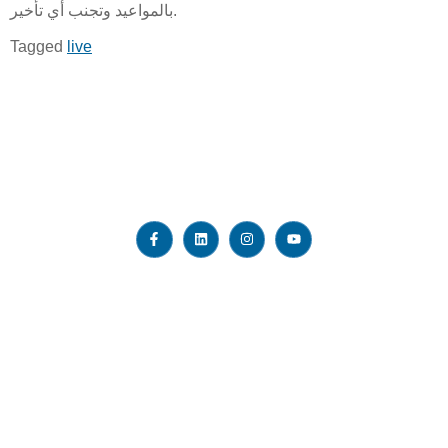
بالمواعيد وتجنب أي تأخير.
Tagged
live
We are working with numerous colleges and universities like
UOV, SU,CDU, KOI, CIM, KIA, MCBT, UOW, UON, USQ,
USC, PIA, Ozford, SIHE and many more directly or indirectly.
Quick LInks
About us
Success Stories