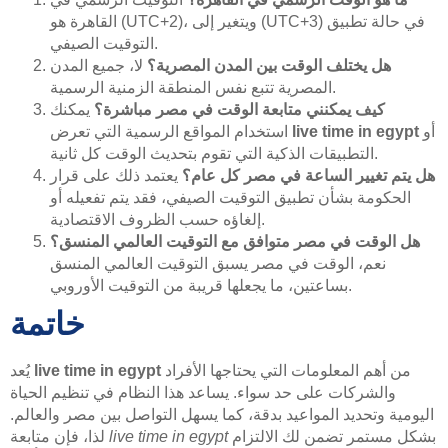
القاهرة هو (UTC+2)، ويتغير إلى (UTC+3) في حالة تطبيق
التوقيت الصيفي.
هل يختلف الوقت بين المدن المصرية؟
لا، جميع المدن
المصرية تتبع نفس المنطقة الزمنية الرسمية.
كيف يمكنني متابعة الوقت في مصر مباشرة؟
يمكنك
أو
live time in egypt
استخدام المواقع الرسمية التي تعرض
التطبيقات الذكية التي تقوم بتحديث الوقت كل ثانية.
هل يتم تغيير الساعة في مصر كل عام؟
يعتمد ذلك على قرار
الحكومة بشأن تطبيق التوقيت الصيفي، فقد يتم تفعيله أو
إلغاؤه حسب الظروف الاقتصادية.
هل الوقت في مصر متوافق مع التوقيت العالمي المنسق؟
نعم، الوقت في مصر يسبق التوقيت العالمي المنسق
بساعتين، ما يجعلها قريبة من التوقيت الأوروبي.
خاتمة
من أهم المعلومات التي يحتاجها الأفراد
live time in egypt
يُعد
والشركات على حد سواء. يساعد هذا النظام في تنظيم الحياة
اليومية وتحديد المواعيد بدقة، كما يسهل التواصل بين مصر والعالم.
بشكل مستمر تضمن لك الالتزام
live time in egypt
لذا، فإن متابعة