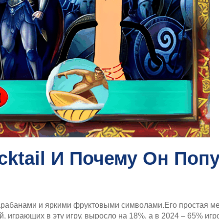
ocktail И Почему Он Поп
х барабанами и яркими фруктовыми символами.Его простая м
й, играющих в эту игру, выросло на 18%, а в 2024 – 65% и