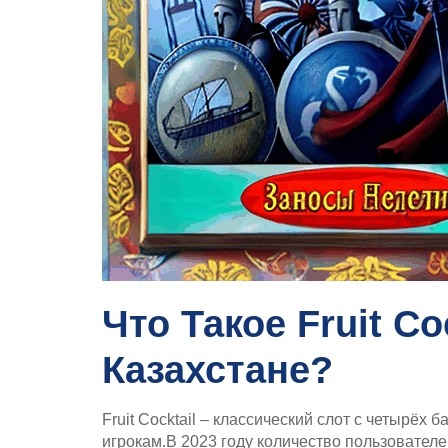
Что Такое Fruit C
Казахстане?
Fruit Cocktail – классический слот с четырё
игрокам.В 2023 году количество пользователе