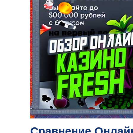
Сравнение Онлай