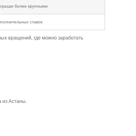
игрыши более крупными
ополнительных ставок
тных вращений, где можно заработать
 из Астаны.