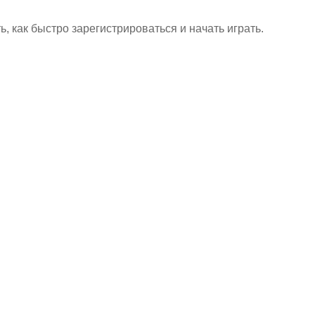
ь, как быстро зарегистрироваться и начать играть.
ck LInks
What We Offer ?
t us
Study Visa Guidance
ess Stories
Course Selection
act Us
Application Support
ts & Media
Scholarships & Funding Assis
Pre-Departure & Accommodat