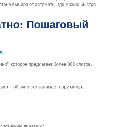
хстане выбирают автоматы, где можно быстро
латно: Пошаговый
вы
.
но”, которое предлагает более 300 слотов,
унт – обычно это занимает пару минут.
алистичную динамику.