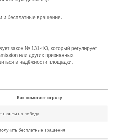
ли и бесплатные вращения.
вует закон № 131‑ФЗ, который регулирует
mmission или других признанных
едиться в надёжности площадки.
Как помогает игроку
т шансы на победу
получить бесплатные вращения