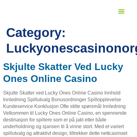
STUDENT SERVICES
LANGUAGE PROFICIENCY
Category:
Luckyonescasinono
Skjulte Skatter Ved Lucky
Ones Online Casino
Skjulte Skatter ved Lucky Ones Online Casino Innhold
Innledning Spillutvalg Bonusordninger Spillopplevelse
Kundeservice Konklusjon Ofte stilte spørsmål Innledning
Velkommen til Lucky Ones Online Casino, en spennende
destinasjon for spillere som er på jakt etter både
underholdning og sjansen til å vinne stort. Med et variert
spillutvalg og attraktivt design, tiltrekker dette nettcasinoet