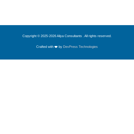
80 Cumberland Rd Auburn NSW 2144 Sydney Australia
0547 584700
Copyright © 2025-2026 Ailya Consultants . All rights reserved.
Crafted with ❤️ by
DevPress Technologies