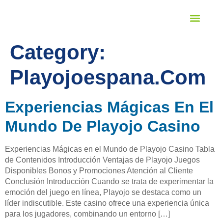
STUDENT SERVICES
LANGUAGE PROFICIENCY
Category:
Playojoespana.com
Experiencias Mágicas En El
Mundo De Playojo Casino
Experiencias Mágicas en el Mundo de Playojo Casino Tabla
de Contenidos Introducción Ventajas de Playojo Juegos
Disponibles Bonos y Promociones Atención al Cliente
Conclusión Introducción Cuando se trata de experimentar la
emoción del juego en línea, Playojo se destaca como un
líder indiscutible. Este casino ofrece una experiencia única
para los jugadores, combinando un entorno […]