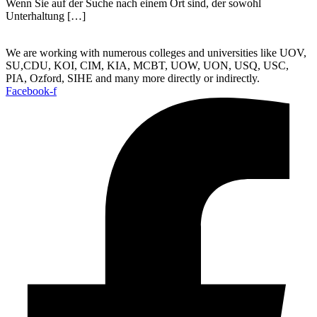
Wenn Sie auf der Suche nach einem Ort sind, der sowohl
Unterhaltung […]
We are working with numerous colleges and universities like UOV,
SU,CDU, KOI, CIM, KIA, MCBT, UOW, UON, USQ, USC,
PIA, Ozford, SIHE and many more directly or indirectly.
Facebook-f