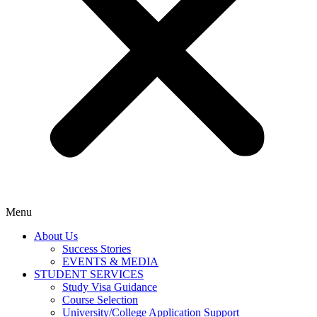
Menu
About Us
Success Stories
EVENTS & MEDIA
STUDENT SERVICES
Study Visa Guidance
Course Selection
University/College Application Support