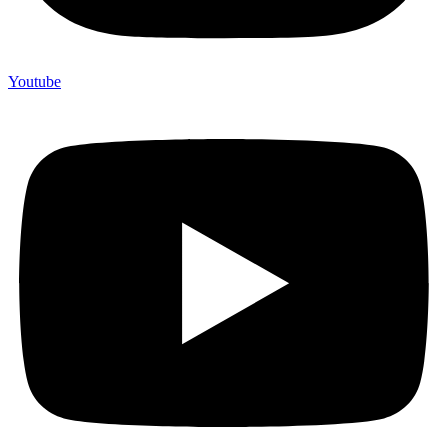
Youtube