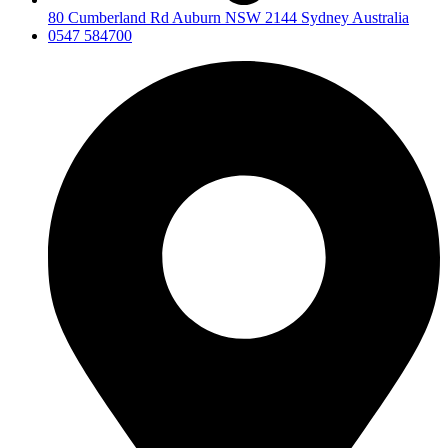
80 Cumberland Rd Auburn NSW 2144 Sydney Australia
0547 584700