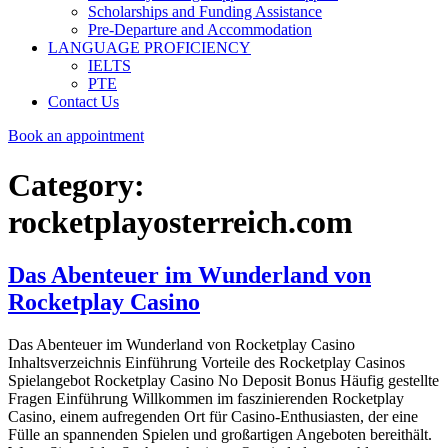
Scholarships and Funding Assistance
Pre-Departure and Accommodation
LANGUAGE PROFICIENCY
IELTS
PTE
Contact Us
Book an appointment
Category:
rocketplayosterreich.com
Das Abenteuer im Wunderland von
Rocketplay Casino
Das Abenteuer im Wunderland von Rocketplay Casino
Inhaltsverzeichnis Einführung Vorteile des Rocketplay Casinos
Spielangebot Rocketplay Casino No Deposit Bonus Häufig gestellte
Fragen Einführung Willkommen im faszinierenden Rocketplay
Casino, einem aufregenden Ort für Casino-Enthusiasten, der eine
Fülle an spannenden Spielen und großartigen Angeboten bereithält.