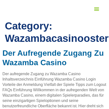
STUDENT SERVICES
LANGUAGE PROFICIENCY
Category:
Wazambacasinooster
Der Aufregende Zugang Zu
Wazamba Casino
Der aufregende Zugang zu Wazamba Casino
Inhaltsverzeichnis Einführung Wazamba Casino Login
Vorteile der Anmeldung Vielfalt der Spiele Tipps zum Logout
FAQs Einführung Willkommen in der aufregenden Welt von
Wazamba Casino, einem digitalen Spielerparadies, das für
seine einzigartigen Spieloptionen und seine
benutzerfreundliche Oberfläche bekannt ist. Hier dreht sich