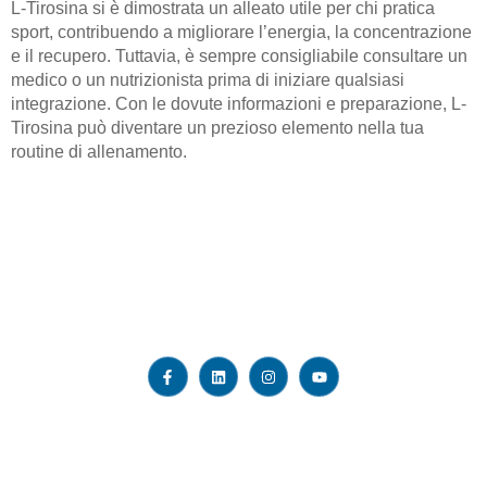
L-Tirosina si è dimostrata un alleato utile per chi pratica
sport, contribuendo a migliorare l’energia, la concentrazione
e il recupero. Tuttavia, è sempre consigliabile consultare un
medico o un nutrizionista prima di iniziare qualsiasi
integrazione. Con le dovute informazioni e preparazione, L-
Tirosina può diventare un prezioso elemento nella tua
routine di allenamento.
We are working with numerous colleges and universities like
UOV, SU,CDU, KOI, CIM, KIA, MCBT, UOW, UON, USQ,
USC, PIA, Ozford, SIHE and many more directly or indirectly.
Quick LInks