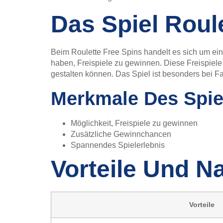
Das Spiel Roul
Beim Roulette Free Spins handelt es sich um ei
haben, Freispiele zu gewinnen. Diese Freispiele
gestalten können. Das Spiel ist besonders bei F
Merkmale Des Spiel
Möglichkeit, Freispiele zu gewinnen
Zusätzliche Gewinnchancen
Spannendes Spielerlebnis
Vorteile Und N
Vorteile