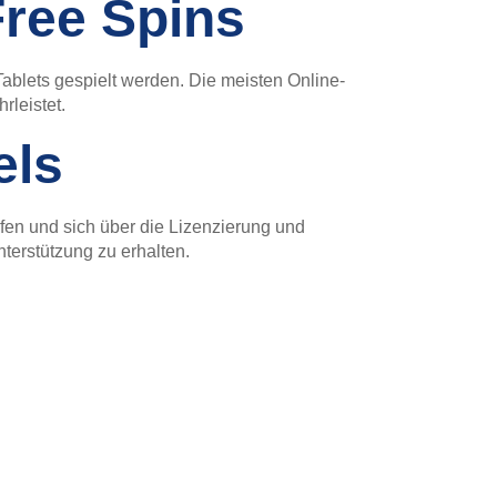
Free Spins
blets gespielt werden. Die meisten Online-
rleistet.
els
rüfen und sich über die Lizenzierung und
terstützung zu erhalten.
Locations
80 Cumberland Rd Auburn NSW