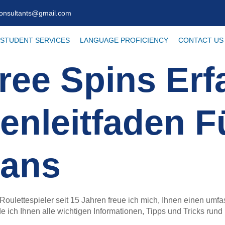
consultants@gmail.com
STUDENT SERVICES
LANGUAGE PROFICIENCY
CONTACT US
ree Spins Erf
enleitfaden Fü
Fans
 Roulettespieler seit 15 Jahren freue ich mich, Ihnen einen umf
de ich Ihnen alle wichtigen Informationen, Tipps und Tricks run