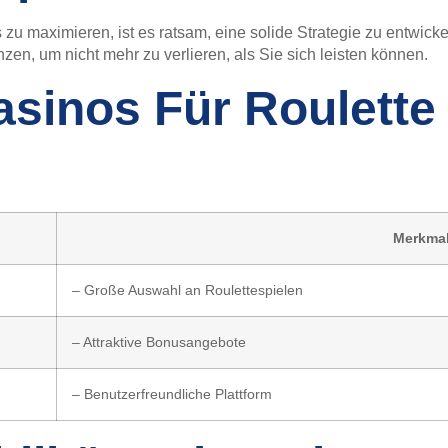
 maximieren, ist es ratsam, eine solide Strategie zu entwickel
zen, um nicht mehr zu verlieren, als Sie sich leisten können.
asinos Für Roulette
Merkma
– Große Auswahl an Roulettespielen
– Attraktive Bonusangebote
– Benutzerfreundliche Plattform