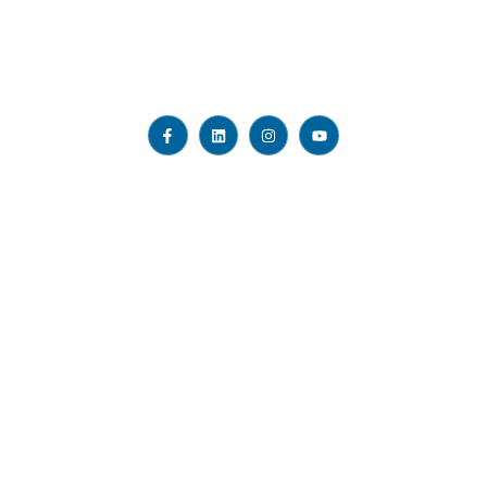
We are working with numerous colleges and universities like
UOV, SU,CDU, KOI, CIM, KIA, MCBT, UOW, UON, USQ,
USC, PIA, Ozford, SIHE and many more directly or indirectly.
Quick LInks
About us
Success Stories
Contact Us
Events & Media