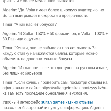
крипты и с более медленной выплатой.
Aigerim: “Да, Volta имеет более широкую аудиторию, но
Sultan выигрывает в скорости и прозрачности.
Timur: “А как насчёт бонусов?
Aigerim: “В Sultan 150% + 50 фриспинов, в Volta – 100% +
30.Разница ощутима.
Timur: “Кстати, они не забывают про лояльность.За
каждую ставку начисляются баллы, которые можно
обменять на дополнительные бонусы.
Aigerim: “И главное – все это доступно на русском языке,
без лишних барьеров.
Timur: “Если хочешь проверить сам, посмотри отзывы на
официальном сайте: https://sultangeimskazinootzyvy.kz/ru-
kz.Там есть последние обновления и условия.
Удобный интерфейс
sultan games казино отзывы
позволяет быстро найти нужную информацию. Aigerim: