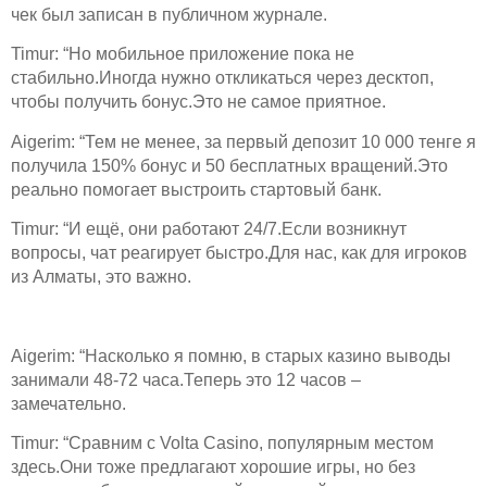
чек был записан в публичном журнале.
Timur: “Но мобильное приложение пока не
стабильно.Иногда нужно откликаться через десктоп,
чтобы получить бонус.Это не самое приятное.
Aigerim: “Тем не менее, за первый депозит 10 000 тенге я
получила 150% бонус и 50 бесплатных вращений.Это
реально помогает выстроить стартовый банк.
Timur: “И ещё, они работают 24/7.Если возникнут
вопросы, чат реагирует быстро.Для нас, как для игроков
из Алматы, это важно.
Aigerim: “Насколько я помню, в старых казино выводы
занимали 48-72 часа.Теперь это 12 часов –
замечательно.
Timur: “Сравним с Volta Casino, популярным местом
здесь.Они тоже предлагают хорошие игры, но без