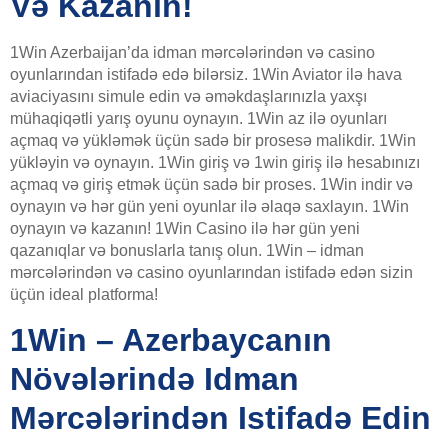
Və Kazanın!
1Win Azerbaijan’da idman mərcələrindən və casino
oyunlarından istifadə edə bilərsiz. 1Win Aviator ilə hava
aviaciyasını simule edin və əməkdaşlarınızla yaxşı
mühaqiqətli yarış oyunu oynayın. 1Win az ilə oyunları
açmaq və yükləmək üçün sadə bir prosesə malikdir. 1Win
yükləyin və oynayın. 1Win giriş və 1win giriş ilə hesabınızı
açmaq və giriş etmək üçün sadə bir proses. 1Win indir və
oynayın və hər gün yeni oyunlar ilə əlaqə saxlayın. 1Win
oynayın və kazanın! 1Win Casino ilə hər gün yeni
qazanıqlar və bonuslarla tanış olun. 1Win – idman
mərcələrindən və casino oyunlarından istifadə edən sizin
üçün ideal platforma!
1Win – Azerbaycanın
Növələrində Idman
Mərcələrindən Istifadə Edin