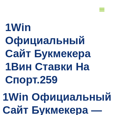
STUDENT SERVICES
LANGUAGE PROFICIENCY
1Win
Официальный
Сайт Букмекера
1Вин Ставки На
Спорт.259
1Win Официальный
Сайт Букмекера —