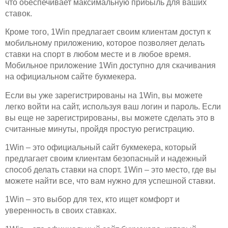
что обеспечивает максимальную прибыль для ваших
ставок.
Кроме того, 1Win предлагает своим клиентам доступ к
мобильному приложению, которое позволяет делать
ставки на спорт в любом месте и в любое время.
Мобильное приложение 1Win доступно для скачивания
на официальном сайте букмекера.
Если вы уже зарегистрированы на 1Win, вы можете
легко войти на сайт, используя ваш логин и пароль. Если
вы еще не зарегистрированы, вы можете сделать это в
считанные минуты, пройдя простую регистрацию.
1Win – это официальный сайт букмекера, который
предлагает своим клиентам безопасный и надежный
способ делать ставки на спорт. 1Win – это место, где вы
можете найти все, что вам нужно для успешной ставки.
1Win – это выбор для тех, кто ищет комфорт и
уверенность в своих ставках.