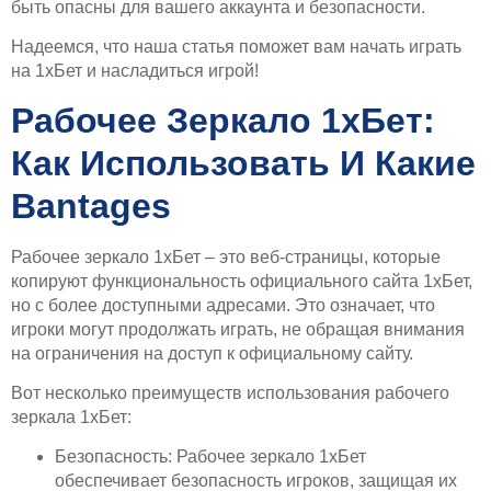
быть опасны для вашего аккаунта и безопасности.
Надеемся, что наша статья поможет вам начать играть
на 1хБет и насладиться игрой!
Рабочее Зеркало 1хБет:
Как Использовать И Какие
Вantages
Рабочее зеркало 1хБет – это веб-страницы, которые
копируют функциональность официального сайта 1хБет,
но с более доступными адресами. Это означает, что
игроки могут продолжать играть, не обращая внимания
на ограничения на доступ к официальному сайту.
Вот несколько преимуществ использования рабочего
зеркала 1хБет:
Безопасность: Рабочее зеркало 1хБет
обеспечивает безопасность игроков, защищая их