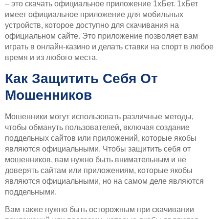
– это скачать официальное приложение 1хБет. 1хБет
имеет официальное приложение для мобильных
устройств, которое доступно для скачивания на
официальном сайте. Это приложение позволяет вам
играть в онлайн-казино и делать ставки на спорт в любое
время и из любого места.
Как Защитить Себя От
Мошенников
Мошенники могут использовать различные методы,
чтобы обмануть пользователей, включая создание
поддельных сайтов или приложений, которые якобы
являются официальными. Чтобы защитить себя от
мошенников, вам нужно быть внимательным и не
доверять сайтам или приложениям, которые якобы
являются официальными, но на самом деле являются
поддельными.
Вам также нужно быть осторожным при скачивании