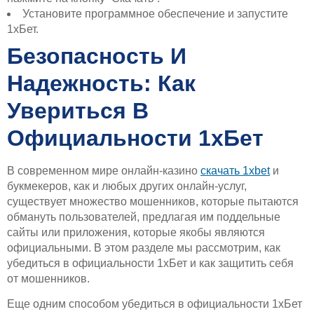
Установите программное обеспечение и запустите
1хБет.
Безопасность И
Надежность: Как
Увериться В
Официальности 1хБет
В современном мире онлайн-казино
скачать 1xbet
и
букмекеров, как и любых других онлайн-услуг,
существует множество мошенников, которые пытаются
обмануть пользователей, предлагая им поддельные
сайты или приложения, которые якобы являются
официальными. В этом разделе мы рассмотрим, как
убедиться в официальности 1хБет и как защитить себя
от мошенников.
Еще одним способом убедиться в официальности 1хБет