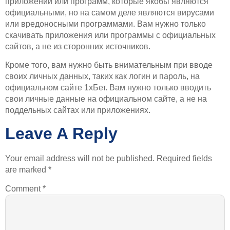
приложений или программ, которые якобы являются
официальными, но на самом деле являются вирусами
или вредоносными программами. Вам нужно только
скачивать приложения или программы с официальных
сайтов, а не из сторонних источников.
Кроме того, вам нужно быть внимательным при вводе
своих личных данных, таких как логин и пароль, на
официальном сайте 1хБет. Вам нужно только вводить
свои личные данные на официальном сайте, а не на
поддельных сайтах или приложениях.
Leave A Reply
Your email address will not be published.
Required fields
are marked
*
Comment
*