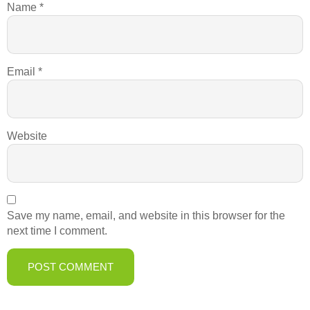
Name
*
Email
*
Website
Save my name, email, and website in this browser for the
next time I comment.