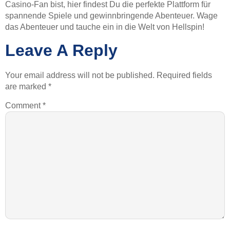
Casino-Fan bist, hier findest Du die perfekte Plattform für
spannende Spiele und gewinnbringende Abenteuer. Wage
das Abenteuer und tauche ein in die Welt von Hellspin!
Leave A Reply
Your email address will not be published.
Required fields
are marked
*
Comment
*