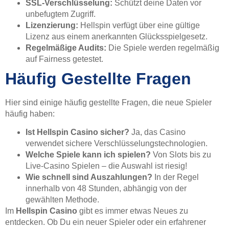
SSL-Verschlüsselung:
Schützt deine Daten vor
unbefugtem Zugriff.
Lizenzierung:
Hellspin verfügt über eine gültige
Lizenz aus einem anerkannten Glücksspielgesetz.
Regelmäßige Audits:
Die Spiele werden regelmäßig
auf Fairness getestet.
Häufig Gestellte Fragen
Hier sind einige häufig gestellte Fragen, die neue Spieler
häufig haben:
Ist Hellspin Casino sicher?
Ja, das Casino
verwendet sichere Verschlüsselungstechnologien.
Welche Spiele kann ich spielen?
Von Slots bis zu
Live-Casino Spielen – die Auswahl ist riesig!
Wie schnell sind Auszahlungen?
In der Regel
innerhalb von 48 Stunden, abhängig von der
gewählten Methode.
Im
Hellspin Casino
gibt es immer etwas Neues zu
entdecken. Ob Du ein neuer Spieler oder ein erfahrener