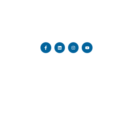
We are working with numerous colleges and universities like
UOV, SU,CDU, KOI, CIM, KIA, MCBT, UOW, UON, USQ,
USC, PIA, Ozford, SIHE and many more directly or indirectly.
Quick LInks
About us
Success Stories
Contact Us
Events & Media