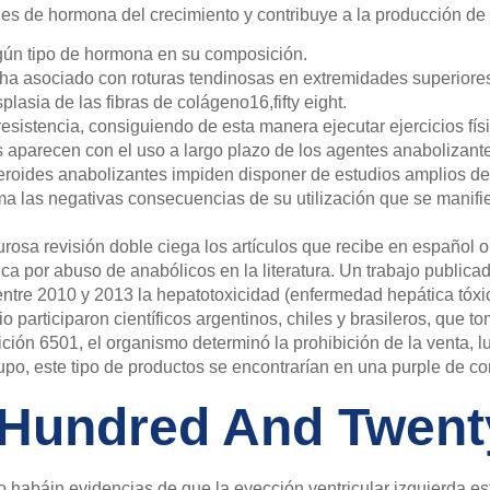
les de hormona del crecimiento y contribuye a la producción de
gún tipo de hormona en su composición.
 asociado con roturas tendinosas en extremidades superiores, l
lasia de las fibras de colágeno16,fifty eight.
esistencia, consiguiendo de esta manera ejecutar ejercicios fís
s aparecen con el uso a largo plazo de los agentes anabolizant
steroides anabolizantes impiden disponer de estudios amplios de
ma las negativas consecuencias de su utilización que se manifi
osa revisión doble ciega los artículos que recibe en español o
ica por abuso de anabólicos en la literatura. Un trabajo publica
tre 2010 y 2013 la hepatotoxicidad (enfermedad hepática tóxic
 participaron científicos argentinos, chiles y brasileros, que 
ción 6501, el organismo determinó la prohibición de la venta, l
o, este tipo de productos se encontrarían en una purple de com
A Hundred And Twen
no habáin evidencias de que la eyección ventricular izquierda e