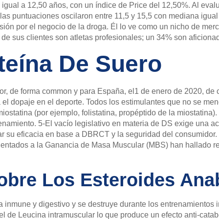
 igual a 12,50 años, con un índice de Price del 12,50%. Al evalu
as puntuaciones oscilaron entre 11,5 y 15,5 con mediana igual 
asión por el negocio de la droga. Él lo ve como un nicho de merc
de sus clientes son atletas profesionales; un 34% son aficio
teína De Suero
r, de forma common y para España, el1 de enero de 2020, de co
ra el dopaje en el deporte. Todos los estimulantes que no se m
miostatina (por ejemplo, folistatina, propéptido de la miostatina
namiento. 5-El vacío legislativo en materia de DS exige una ac
ar su eficacia en base a DBRCT y la seguridad del consumidor. 
ientados a la Ganancia de Masa Muscular (MBS) han hallado r
obre Los Esteroides Ana
a inmune y digestivo y se destruye durante los entrenamientos i
el de Leucina intramuscular lo que produce un efecto anti-catabó