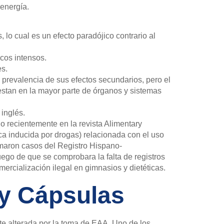
 energía.
o cual es un efecto paradójico contrario al
icos intensos.
es.
 prevalencia de sus efectos secundarios, pero el
estan en la mayor parte de órganos y sistemas
 inglés.
do recientemente en la revista Alimentary
a inducida por drogas) relacionada con el uso
tomaron casos del Registro Hispano-
uego de que se comprobara la falta de registros
ercialización ilegal en gimnasios y dietéticas.
ty Cápsulas
ste alterada por la toma de EAA. Uno de los