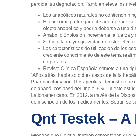
pérdida, su degradación. También eleva los nive
Los anabólicos naturales no contienen nin
El consumo prolongado de andrógenos se ha
efecto anabólico y podría deberse a una disp
Anabolic Explosion incremente la fuerza y r
Si bien, la mayor gravedad de estos efecto
Las características de utilización de los e
creciente conocimiento de este tema reafir
corporales.
Revista Clínica Española somete a una rigur
“Años atrás, había sólo diez casos de falla hepát
Pharmacology and Therapeutics, demostró que en
de anabólicos pasó del uno al 8%. En este estudio
Lationamericano. En 2012, a través de la Disposi
de inscripción de los medicamentos. Según se sup
Qnt Testek – 
Mientras que Ilic et al.thirteen comentaban que 