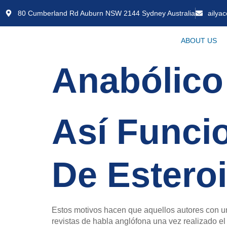
80 Cumberland Rd Auburn NSW 2144 Sydney Australia
ailya
ABOUT US
Anabólico
Así Funci
De Estero
Estos motivos hacen que aquellos autores con una
revistas de habla anglófona una vez realizado el 