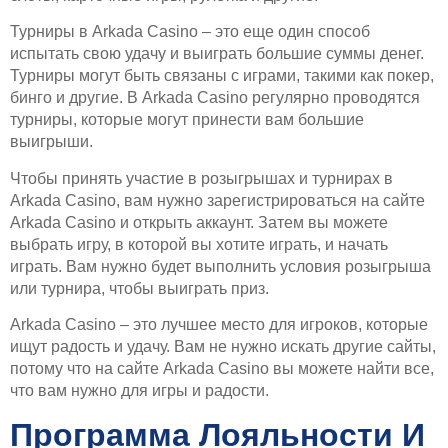
Турниры в Arkada Casino – это еще один способ
испытать свою удачу и выиграть большие суммы денег.
Турниры могут быть связаны с играми, такими как покер,
бинго и другие. В Arkada Casino регулярно проводятся
турниры, которые могут принести вам большие
выигрыши.
Чтобы принять участие в розыгрышах и турнирах в
Arkada Casino, вам нужно зарегистрироваться на сайте
Arkada Casino и открыть аккаунт. Затем вы можете
выбрать игру, в которой вы хотите играть, и начать
играть. Вам нужно будет выполнить условия розыгрыша
или турнира, чтобы выиграть приз.
Arkada Casino – это лучшее место для игроков, которые
ищут радость и удачу. Вам не нужно искать другие сайты,
потому что на сайте Arkada Casino вы можете найти все,
что вам нужно для игры и радости.
Программа Лояльности И