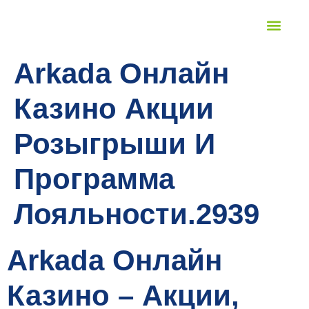
STUDENT SERVICES
LANGUAGE PROFICIENCY
Arkada Онлайн
Казино Акции
Розыгрыши И
Программа
Лояльности.2939
Arkada Онлайн
Казино – Акции,