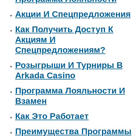
Акции И Спецпредложения
Как Получить Доступ К
Акциям И
Спецпредложениям?
Розыгрыши И Турниры В
Arkada Casino
Программа Лояльности И
Взамен
Как Это Работает
Преимущества Программы