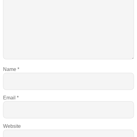
Name
*
Email
*
Website