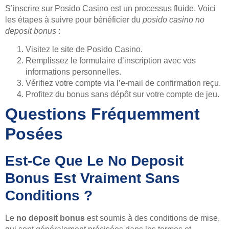
S’inscrire sur Posido Casino est un processus fluide. Voici
les étapes à suivre pour bénéficier du
posido casino no
deposit bonus
:
Visitez le site de Posido Casino.
Remplissez le formulaire d’inscription avec vos
informations personnelles.
Vérifiez votre compte via l’e-mail de confirmation reçu.
Profitez du bonus sans dépôt sur votre compte de jeu.
Questions Fréquemment
Posées
Est-Ce Que Le No Deposit
Bonus Est Vraiment Sans
Conditions ?
Le
no deposit bonus
est soumis à des conditions de mise,