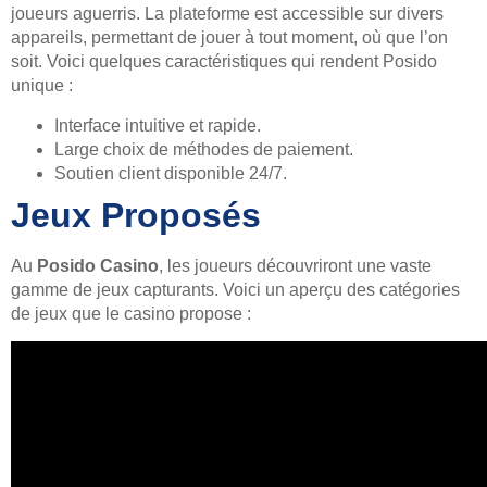
joueurs aguerris. La plateforme est accessible sur divers
appareils, permettant de jouer à tout moment, où que l’on
soit. Voici quelques caractéristiques qui rendent Posido
unique :
Interface intuitive et rapide.
Large choix de méthodes de paiement.
Soutien client disponible 24/7.
Jeux Proposés
Au
Posido Casino
, les joueurs découvriront une vaste
gamme de jeux capturants. Voici un aperçu des catégories
de jeux que le casino propose :