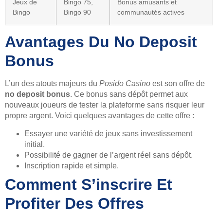
Jeux de
Bingo 75,
Bonus amusants et
Bingo
Bingo 90
communautés actives
Avantages Du No Deposit
Bonus
L’un des atouts majeurs du
Posido Casino
est son offre de
no deposit bonus
. Ce bonus sans dépôt permet aux
nouveaux joueurs de tester la plateforme sans risquer leur
propre argent. Voici quelques avantages de cette offre :
Essayer une variété de jeux sans investissement
initial.
Possibilité de gagner de l’argent réel sans dépôt.
Inscription rapide et simple.
Comment S’inscrire Et
Profiter Des Offres