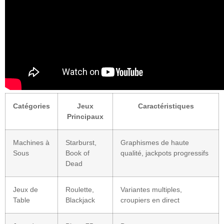
Catégories
Jeux
Caractéristiques
Principaux
Machines à
Starburst,
Graphismes de haute
Sous
Book of
qualité, jackpots progressifs
Dead
Jeux de
Roulette,
Variantes multiples,
Table
Blackjack
croupiers en direct