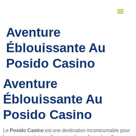
STUDENT SERVICES
LANGUAGE PROFICIENCY
Aventure
Éblouissante Au
Posido Casino
Aventure
Éblouissante Au
Posido Casino
Le
Posido Casino
est une destination incontournable pour