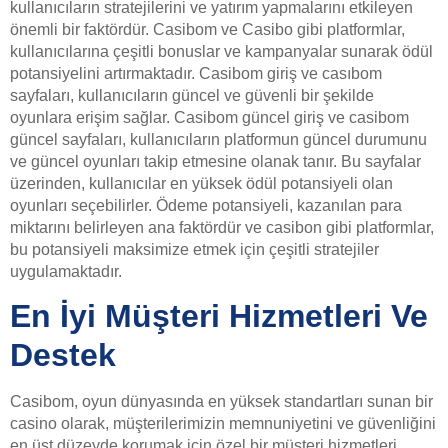
kullanıcıların stratejilerini ve yatırım yapmalarını etkileyen
önemli bir faktördür. Casibom ve Casibo gibi platformlar,
kullanıcılarına çeşitli bonuslar ve kampanyalar sunarak ödül
potansiyelini artırmaktadır. Casibom giriş ve casıbom
sayfaları, kullanıcıların güncel ve güvenli bir şekilde
oyunlara erişim sağlar. Casibom güncel giriş ve casibom
güncel sayfaları, kullanıcıların platformun güncel durumunu
ve güncel oyunları takip etmesine olanak tanır. Bu sayfalar
üzerinden, kullanıcılar en yüksek ödül potansiyeli olan
oyunları seçebilirler. Ödeme potansiyeli, kazanılan para
miktarını belirleyen ana faktördür ve casibon gibi platformlar,
bu potansiyeli maksimize etmek için çeşitli stratejiler
uygulamaktadır.
En İyi Müşteri Hizmetleri Ve
Destek
Casibom, oyun dünyasında en yüksek standartları sunan bir
casino olarak, müşterilerimizin memnuniyetini ve güvenliğini
en üst düzeyde korumak için özel bir müşteri hizmetleri