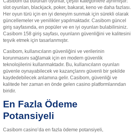
Casibom’da bulunan oyunlar, çeşitli kategorilere ayrılmıştır:
slot oyunları, blackjack, poker, bakarat, keno ve daha fazlası.
Her oyun türü için en iyi deneyim sunmak için sürekli olarak
güncellemeler ve yenilikler yapılmaktadır. Casibom güncel
giriş sayfasında, en popüler ve en iyi oyunları bulabilirsiniz.
Casibom 158 giriş sayfası, oyunların güvenliğini ve kalitesini
teşvik etmek için tasarlanmıştır.
Casibom, kullanıcıların güvenliğini ve verilerinin
korunmasını sağlamak için en modern güvenlik
teknolojilerini kullanmaktadır. Bu, kullanıcıların oyunları
güvenle oynayabilecek ve kazançlarını güvenli bir şekilde
kaydedebilecek anlamına gelir. Casibom, güvenliği ve
kalitede her zaman en önde gelen casino platformlarından
biridir.
En Fazla Ödeme
Potansiyeli
Casibom casino’da en fazla ödeme potansiyeli,