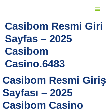
STUDENT SERVICES
LANGUAGE PROFICIENCY
Casibom Resmi Giri
Sayfas – 2025
Casibom
Casino.6483
Casibom Resmi Giriş
Sayfası – ​2025
Casibom Casino