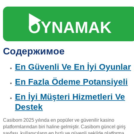
▶️
OYNAMAK
Содержимое
En Güvenli Ve En İyi Oyunlar
En Fazla Ödeme Potansiyeli
En İyi Müşteri Hizmetleri Ve
Destek
Casibom 2025 yılında en popüler ve güvenilir kasino
platformlarından biri haline gelmiştir. Casibom güncel giriş
sayfası, kullanıcıların en hızlı ve güvenli şekilde platforma