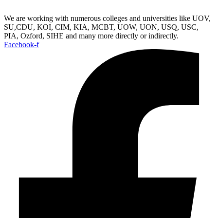
We are working with numerous colleges and universities like UOV,
SU,CDU, KOI, CIM, KIA, MCBT, UOW, UON, USQ, USC,
PIA, Ozford, SIHE and many more directly or indirectly.
Facebook-f