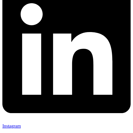
Instagram