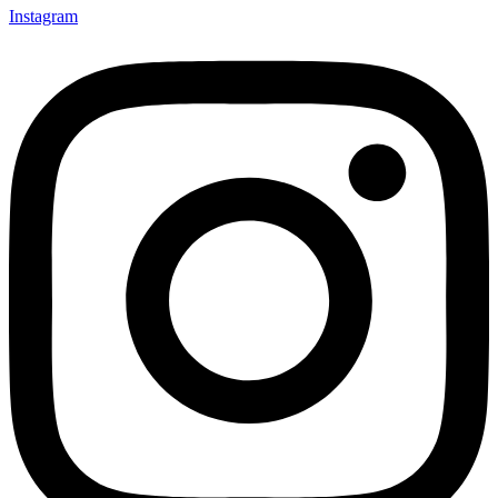
Instagram