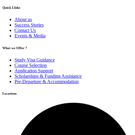
Quick LInks
About us
Success Stories
Contact Us
Events & Media
What we Offer ?
Study Visa Guidance
Course Selection
Application Support
Scholarships & Funding Assistance
Pre-Departure & Accommodation
Locations