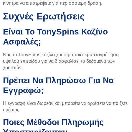
κίνητρα να επιστρέψετε για περισσότερη δράση.
Συχνές Ερωτήσεις
Είναι Το TonySpins Καζίνο
Ασφαλές;
Ναι, το TonySpins καζίνο χρησιμοποιεί κρυπτογράφηση
υψηλού επιπέδου για να διασφαλίσει τα δεδομένα των
χρηστών.
Πρέπει Να Πληρώσω Για Να
Εγγραφώ;
Η εγγραφή είναι δωρεάν και μπορείτε να αρχίσετε να παίζετε
αμέσως.
Ποιες Μέθοδοι Πληρωμής