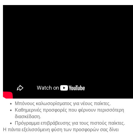
Μπόνους καλωσορίσματος για νέους παίκτες.
Καθημερινές προσφορές που φέρνουν περισσότερη
διασκέδαση.
Πρόγραμμα επιβράβευσης για τους πιστούς παίκτες.
Η πάντα εξελισσόμενη φύση των προσφορών σας δίνει