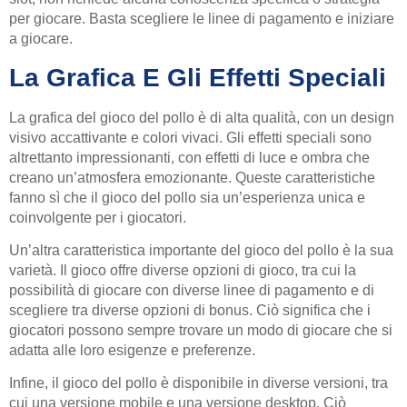
per giocare. Basta scegliere le linee di pagamento e iniziare
a giocare.
La Grafica E Gli Effetti Speciali
La grafica del gioco del pollo è di alta qualità, con un design
visivo accattivante e colori vivaci. Gli effetti speciali sono
altrettanto impressionanti, con effetti di luce e ombra che
creano un’atmosfera emozionante. Queste caratteristiche
fanno sì che il gioco del pollo sia un’esperienza unica e
coinvolgente per i giocatori.
Un’altra caratteristica importante del gioco del pollo è la sua
varietà. Il gioco offre diverse opzioni di gioco, tra cui la
possibilità di giocare con diverse linee di pagamento e di
scegliere tra diverse opzioni di bonus. Ciò significa che i
giocatori possono sempre trovare un modo di giocare che si
adatta alle loro esigenze e preferenze.
Infine, il gioco del pollo è disponibile in diverse versioni, tra
cui una versione mobile e una versione desktop. Ciò