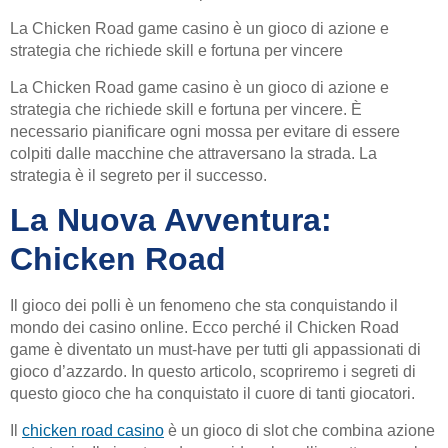
La Chicken Road game casino è un gioco di azione e
strategia che richiede skill e fortuna per vincere
La Chicken Road game casino è un gioco di azione e
strategia che richiede skill e fortuna per vincere. È
necessario pianificare ogni mossa per evitare di essere
colpiti dalle macchine che attraversano la strada. La
strategia è il segreto per il successo.
La Nuova Avventura:
Chicken Road
Il gioco dei polli è un fenomeno che sta conquistando il
mondo dei casino online. Ecco perché il Chicken Road
game è diventato un must-have per tutti gli appassionati di
gioco d’azzardo. In questo articolo, scopriremo i segreti di
questo gioco che ha conquistato il cuore di tanti giocatori.
Il
chicken road casino
è un gioco di slot che combina azione