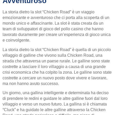
Avventuroso
La storia dietro la slot “Chicken Road” è un viaggio
emozionante e avventuroso che ci porta alla scoperta di un
mondo unico e affascinante. La slot è stata creata da un
team di sviluppatori di gioco del pollo casino che hanno
lavorato duramente per creare un’esperienza di gioco unica
e coinvolgente.
La storia dietro la slot “Chicken Road” è quella di un piccolo
villaggio di galline che vivono sulla Chicken Road, una
strada che attraversa un paese rurale. Le galline sono state
costrette a lasciare il loro villaggio a causa di una grande
crisi economica che ha colpito la zona. Le galline sono state
costrette a cercare un nuovo posto dove vivere e lavorare,
ma non hanno avuto successo.
Un giorno, una gallina intelligente e determinata ha deciso
di prendere le redini e guidare le altre galline fuori dal loro
villaggio e verso un nuovo futuro. La gallina si è chiamata
“Cluck” e ha guidato le altre galline attraverso la Chicken