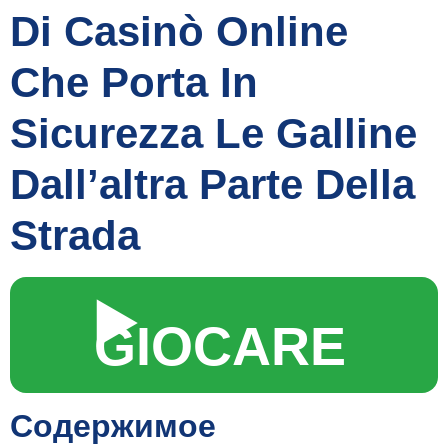
Di Casinò Online
Che Porta In
Sicurezza Le Galline
Dall’altra Parte Della
Strada
▶️
GIOCARE
Содержимое