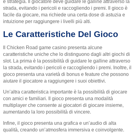
e strategia. Il giocatore deve guidare le galline attraverso la
strada, evitando i pericoli e raccogliendo i premi. Il gioco è
facile da giocare, ma richiede una certa dose di astuzia e
intuizione per raggiungere i livelli più alti.
Le Caratteristiche Del Gioco
Il Chicken Road game casino presenta alcune
caratteristiche uniche che lo distinguono dagli altri giochi di
slot. La prima è la possibilità di guidare le galline attraverso
la strada, evitando i pericoli e raccogliendo i premi. Inoltre, il
gioco presenta una varietà di bonus e feature che possono
aiutare il giocatore a raggiungere i suoi obiettivi.
Un’altra caratteristica importante è la possibilità di giocare
con amici e familiari. Il gioco presenta una modalità
multiplayer che consente ai giocatori di giocare insieme,
aumentando la loro possibilità di vincere.
Infine, il gioco presenta una grafica e un’audio di alta
qualità, creando un’atmosfera immersiva e coinvolgente.