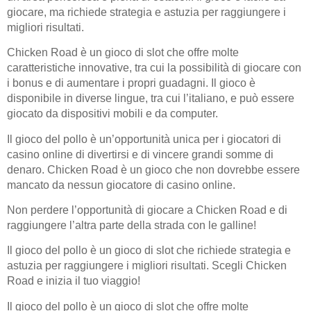
giocare, ma richiede strategia e astuzia per raggiungere i
migliori risultati.
Chicken Road è un gioco di slot che offre molte
caratteristiche innovative, tra cui la possibilità di giocare con
i bonus e di aumentare i propri guadagni. Il gioco è
disponibile in diverse lingue, tra cui l’italiano, e può essere
giocato da dispositivi mobili e da computer.
Il gioco del pollo è un’opportunità unica per i giocatori di
casino online di divertirsi e di vincere grandi somme di
denaro. Chicken Road è un gioco che non dovrebbe essere
mancato da nessun giocatore di casino online.
Non perdere l’opportunità di giocare a Chicken Road e di
raggiungere l’altra parte della strada con le galline!
Il gioco del pollo è un gioco di slot che richiede strategia e
astuzia per raggiungere i migliori risultati. Scegli Chicken
Road e inizia il tuo viaggio!
Il gioco del pollo è un gioco di slot che offre molte