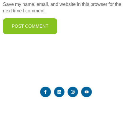
Save my name, email, and website in this browser for the
next time I comment.
We are working with numerous colleges and universities like
UOV, SU,CDU, KOI, CIM, KIA, MCBT, UOW, UON, USQ,
USC, PIA, Ozford, SIHE and many more directly or indirectly.
Quick LInks