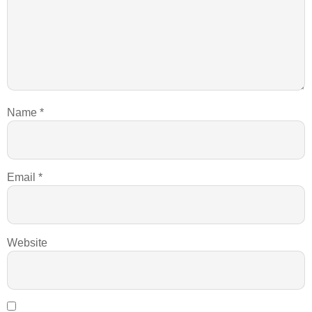
Name
*
Email
*
Website