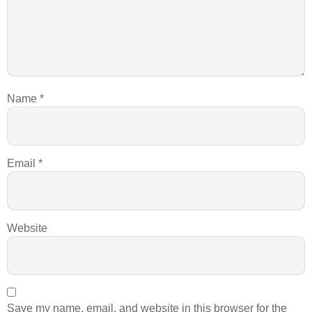
Name
*
Email
*
Website
Save my name, email, and website in this browser for the