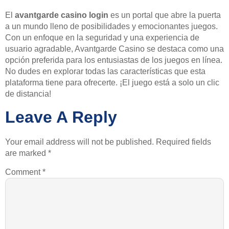
El
avantgarde casino login
es un portal que abre la puerta
a un mundo lleno de posibilidades y emocionantes juegos.
Con un enfoque en la seguridad y una experiencia de
usuario agradable, Avantgarde Casino se destaca como una
opción preferida para los entusiastas de los juegos en línea.
No dudes en explorar todas las características que esta
plataforma tiene para ofrecerte. ¡El juego está a solo un clic
de distancia!
Leave A Reply
Your email address will not be published.
Required fields
are marked
*
Comment
*