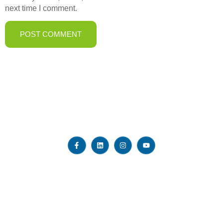
next time I comment.
We are working with numerous colleges and universities like
UOV, SU,CDU, KOI, CIM, KIA, MCBT, UOW, UON, USQ,
USC, PIA, Ozford, SIHE and many more directly or indirectly.
Quick LInks
About us