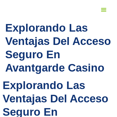
STUDENT SERVICES
LANGUAGE PROFICIENCY
Explorando Las
Ventajas Del Acceso
Seguro En
Avantgarde Casino
Explorando Las
Ventajas Del Acceso
Seguro En