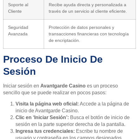
Soporte al
Recibe ayuda directa y personalizada a
Cliente
través de un servicio al cliente eficiente.
Seguridad
Protección de datos personales y
Avanzada
transacciones financieras con tecnología
de encriptación.
Proceso De Inicio De
Sesión
Iniciar sesión en
Avantgarde Casino
es un proceso
sencillo que se puede realizar en pocos pasos:
Visita la página web oficial:
Accede a la página de
inicio de Avantgarde Casino.
Clic en ‘Iniciar Sesión’:
Busca el botón de inicio de
sesión en la parte superior derecha de la pantalla.
Ingresa tus credenciales:
Escribe tu nombre de
usuario y contraseña en los campos designados.