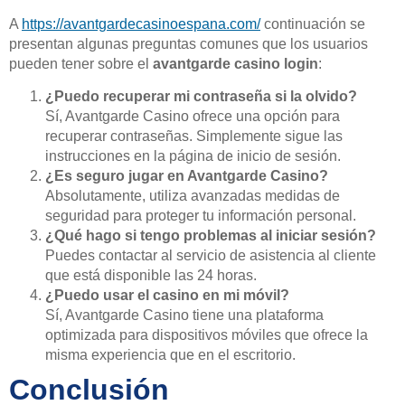
A
https://avantgardecasinoespana.com/
continuación se
presentan algunas preguntas comunes que los usuarios
pueden tener sobre el
avantgarde casino login
:
¿Puedo recuperar mi contraseña si la olvido?
Sí, Avantgarde Casino ofrece una opción para
recuperar contraseñas. Simplemente sigue las
instrucciones en la página de inicio de sesión.
¿Es seguro jugar en Avantgarde Casino?
Absolutamente, utiliza avanzadas medidas de
seguridad para proteger tu información personal.
¿Qué hago si tengo problemas al iniciar sesión?
Puedes contactar al servicio de asistencia al cliente
que está disponible las 24 horas.
¿Puedo usar el casino en mi móvil?
Sí, Avantgarde Casino tiene una plataforma
optimizada para dispositivos móviles que ofrece la
misma experiencia que en el escritorio.
Conclusión