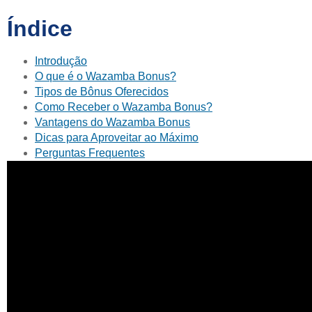
Índice
Introdução
O que é o Wazamba Bonus?
Tipos de Bônus Oferecidos
Como Receber o Wazamba Bonus?
Vantagens do Wazamba Bonus
Dicas para Aproveitar ao Máximo
Perguntas Frequentes