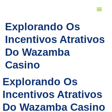
STUDENT SERVICES
LANGUAGE PROFICIENCY
Explorando Os
Incentivos Atrativos
Do Wazamba
Casino
Explorando Os
Incentivos Atrativos
Do Wazamba Casino