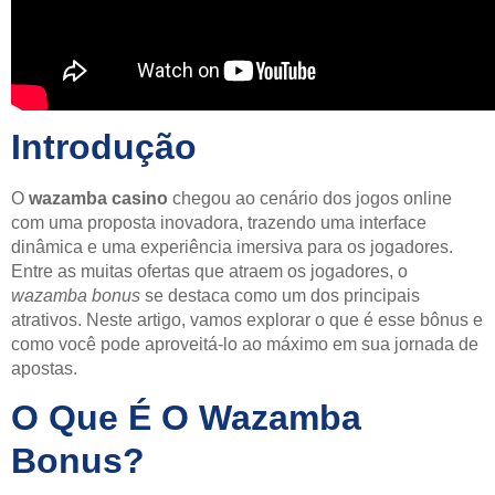
Introdução
O
wazamba casino
chegou ao cenário dos jogos online
com uma proposta inovadora, trazendo uma interface
dinâmica e uma experiência imersiva para os jogadores.
Entre as muitas ofertas que atraem os jogadores, o
wazamba bonus
se destaca como um dos principais
atrativos. Neste artigo, vamos explorar o que é esse bônus e
como você pode aproveitá-lo ao máximo em sua jornada de
apostas.
O Que É O Wazamba
Bonus?