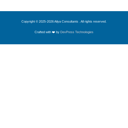
0547 584700
Copyright © 2025-2026 Ailya Consultants . All rights reserved.
Crafted with ❤️ by
DevPress Technologies