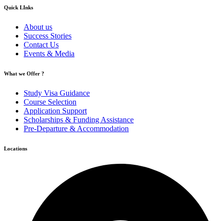
Quick LInks
About us
Success Stories
Contact Us
Events & Media
What we Offer ?
Study Visa Guidance
Course Selection
Application Support
Scholarships & Funding Assistance
Pre-Departure & Accommodation
Locations