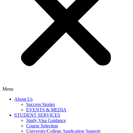
Menu
About Us
Success Stories
EVENTS & MEDIA
STUDENT SERVICES
Study Visa Guidance
Course Selection
University/College Application Support