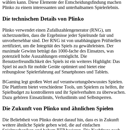
wählen kann. Diese Elemente der Entscheidungsfindung machen
Plinko zu einem interessanten und unterhaltsamen Spielerlebnis.
Die technischen Details von Plinko
Plinko verwendet einen Zufallszahlengenerator (RNG), um
sicherzustellen, dass die Ergebnisse jeder Spielrunde fair und
unvorhersehbar sind. Der RNG ist von unabhängigen Prüfstellen
zertifiziert, um die Integrität des Spiels zu gewährleisten. Der
maximale Gewinn beträgt das 1000-fache des Einsatzes, was
potenziell hohe Auszahlungen ermöglicht. Die
Benutzerfreundlichkeit des Spiels ist ein weiteres Highlight: Das
Spiel ist auch für mobile Geräte optimiert und bietet eine
reibungslose Spielerfahrung auf Smartphones und Tablets.
BGaming legt großen Wert auf verantwortungsbewusstes Spielen.
Die Plattform bietet verschiedene Tools, um Spielern zu helfen, ihr
Spielbudget zu kontrollieren und ihr Spielverhalten zu überwachen.
Dazu gehören Einsatzlimits, Verlustlimits und Selbstsperren.
Die Zukunft von Plinko und ähnlichen Spielen
Die Beliebtheit von Plinko deutet darauf hin, dass es in Zukunft
weitere ähnliche Spiele geben wird, die auf einfachen