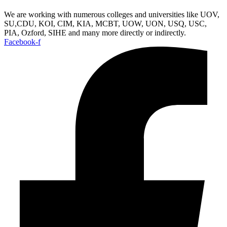
We are working with numerous colleges and universities like UOV,
SU,CDU, KOI, CIM, KIA, MCBT, UOW, UON, USQ, USC,
PIA, Ozford, SIHE and many more directly or indirectly.
Facebook-f