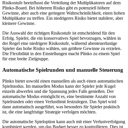
Risikostufe beeinflusst die Verteilung der Multiplikatoren auf dem
Plinko-Board. Bei höherem Risiko gibt es potenziell höhere
Gewinne, aber auch eine geringere Wahrscheinlichkeit, einen hohen
Multiplikator zu treffen. Ein niedrigeres Risiko bietet stabilere, aber
kleinere Gewinne.
Die Auswahl der richtigen Risikostufe ist entscheidend für den
Erfolg. Spieler, die ein konservatives Spiel bevorzugen, wählen in
der Regel eine niedrigere Risikostufe, während abenteuerlustige
Spieler das hohe Risiko wählen, um größere Gewinne zu erzielen.
Die Flexibilität in den Einstellungen macht Plinko zu einem Spiel
für eine breite Zielgruppe.
Automatische Spielrunden und manuelle Steuerung
Plinko bietet sowohl einen manuellen als auch einen automatischen
Spielmodus. Im manuellen Modus kann der Spieler jede Kugel
einzeln abwerfen und die Spannung jedes Falls genießen. Der
automatische Modus ermöglicht es, eine bestimmte Anzahl von
Spielrunden oder einen Verlustlimit festzulegen. Das Spiel wird
dann automatisch ausgeführt, was besonders für Spieler praktisch
ist, die eine langfristige Strategie verfolgen möchten.
Die automatische Spieloption kann auch mit einer Verlustverfolgung
kombiniert werden, um das Budget besser zu kontrollieren. Dies ist