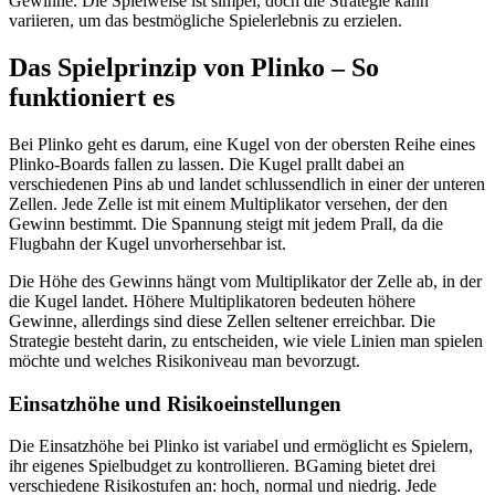
Gewinne. Die Spielweise ist simpel, doch die Strategie kann
variieren, um das bestmögliche Spielerlebnis zu erzielen.
Das Spielprinzip von Plinko – So
funktioniert es
Bei Plinko geht es darum, eine Kugel von der obersten Reihe eines
Plinko-Boards fallen zu lassen. Die Kugel prallt dabei an
verschiedenen Pins ab und landet schlussendlich in einer der unteren
Zellen. Jede Zelle ist mit einem Multiplikator versehen, der den
Gewinn bestimmt. Die Spannung steigt mit jedem Prall, da die
Flugbahn der Kugel unvorhersehbar ist.
Die Höhe des Gewinns hängt vom Multiplikator der Zelle ab, in der
die Kugel landet. Höhere Multiplikatoren bedeuten höhere
Gewinne, allerdings sind diese Zellen seltener erreichbar. Die
Strategie besteht darin, zu entscheiden, wie viele Linien man spielen
möchte und welches Risikoniveau man bevorzugt.
Einsatzhöhe und Risikoeinstellungen
Die Einsatzhöhe bei Plinko ist variabel und ermöglicht es Spielern,
ihr eigenes Spielbudget zu kontrollieren. BGaming bietet drei
verschiedene Risikostufen an: hoch, normal und niedrig. Jede