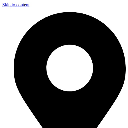
Skip to content