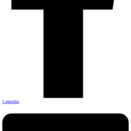
Linkedin