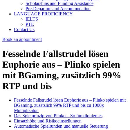
Scholarships and Funding Assistance
Pre-Departure and Accommodation
LANGUAGE PROFICIENCY
IELTS
PTE
Contact Us
Book an appointment
Fesselnde Fallstrudel lösen
Euphorie aus – Plinko spielen
mit BGaming, zusätzlich 99%
RTP und bis
Fesselnde Fallstrudel lösen Euphorie aus – Plinko spielen mit
BGaming, zusätzlich 99% RTP und bis zu 1000x
Multiplikator.
Das Spielprinzip von Plinko – So funktioniert es
Einsatzhöhe und Risikoeinstellungen
Automatische Spielrunden und manuelle Steuerung