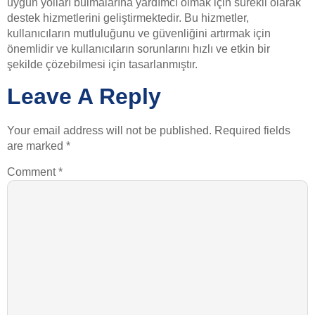
uygun yolları bulmalarına yardımcı olmak için sürekli olarak
destek hizmetlerini geliştirmektedir. Bu hizmetler,
kullanıcıların mutluluğunu ve güvenliğini artırmak için
önemlidir ve kullanıcıların sorunlarını hızlı ve etkin bir
şekilde çözebilmesi için tasarlanmıştır.
Leave A Reply
Your email address will not be published.
Required fields
are marked
*
Comment
*