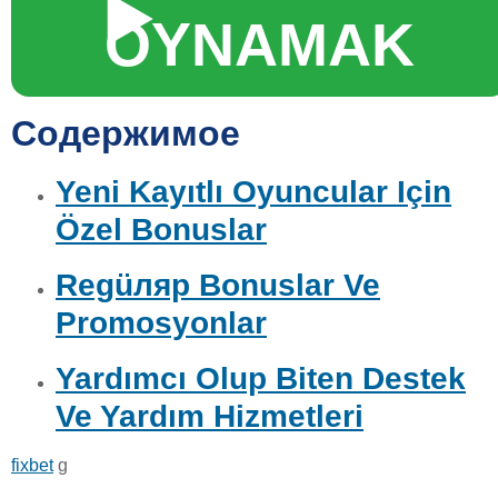
▶️
OYNAMAK
Содержимое
Yeni Kayıtlı Oyuncular Için
Özel Bonuslar
Regüляр Bonuslar Ve
Promosyonlar
Yardımcı Olup Biten Destek
Ve Yardım Hizmetleri
fixbet
g