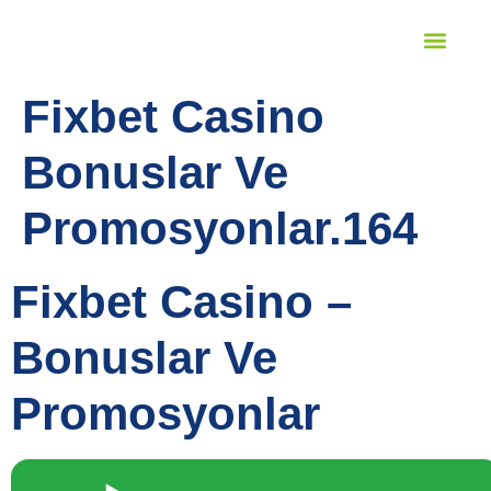
STUDENT SERVICES
LANGUAGE PROFICIENCY
Fixbet Casino
Bonuslar Ve
Promosyonlar.164
Fixbet Casino –
Bonuslar Ve
Promosyonlar