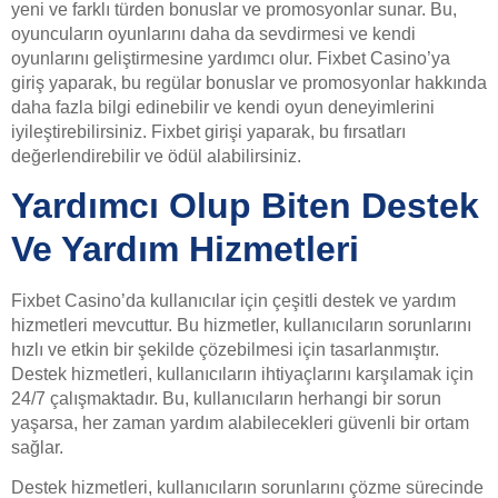
yeni ve farklı türden bonuslar ve promosyonlar sunar. Bu,
oyuncuların oyunlarını daha da sevdirmesi ve kendi
oyunlarını geliştirmesine yardımcı olur. Fixbet Casino’ya
giriş yaparak, bu regülar bonuslar ve promosyonlar hakkında
daha fazla bilgi edinebilir ve kendi oyun deneyimlerini
iyileştirebilirsiniz. Fixbet girişi yaparak, bu fırsatları
değerlendirebilir ve ödül alabilirsiniz.
Yardımcı Olup Biten Destek
Ve Yardım Hizmetleri
Fixbet Casino’da kullanıcılar için çeşitli destek ve yardım
hizmetleri mevcuttur. Bu hizmetler, kullanıcıların sorunlarını
hızlı ve etkin bir şekilde çözebilmesi için tasarlanmıştır.
Destek hizmetleri, kullanıcıların ihtiyaçlarını karşılamak için
24/7 çalışmaktadır. Bu, kullanıcıların herhangi bir sorun
yaşarsa, her zaman yardım alabilecekleri güvenli bir ortam
sağlar.
Destek hizmetleri, kullanıcıların sorunlarını çözme sürecinde