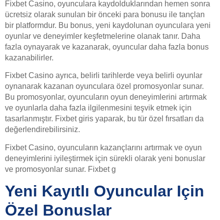
Fixbet Casino, oyunculara kaydolduklarından hemen sonra
ücretsiz olarak sunulan bir önceki para bonusu ile tançlan
bir platformdur. Bu bonus, yeni kaydolunan oyunculara yeni
oyunlar ve deneyimler keşfetmelerine olanak tanır. Daha
fazla oynayarak ve kazanarak, oyuncular daha fazla bonus
kazanabilirler.
Fixbet Casino ayrıca, belirli tarihlerde veya belirli oyunlar
oynanarak kazanan oyunculara özel promosyonlar sunar.
Bu promosyonlar, oyuncuların oyun deneyimlerini artırmak
ve oyunlarla daha fazla ilgilenmesini teşvik etmek için
tasarlanmıştır. Fixbet giris yaparak, bu tür özel fırsatları da
değerlendirebilirsiniz.
Fixbet Casino, oyuncuların kazançlarını artırmak ve oyun
deneyimlerini iyileştirmek için sürekli olarak yeni bonuslar
ve promosyonlar sunar. Fixbet g
Yeni Kayıtlı Oyuncular Için
Özel Bonuslar