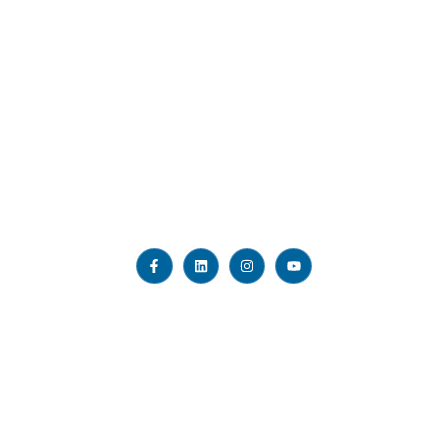
We are working with numerous colleges and
universities like UOV, SU,CDU, KOI, CIM, KIA, MCBT, UOW,
UON, USQ, USC, PIA, Ozford, SIHE and many more
directly or indirectly.
Quick LInks
About us