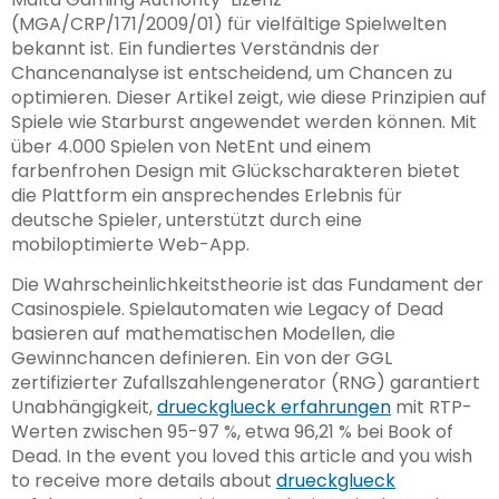
(MGA/CRP/171/2009/01) für vielfältige Spielwelten
bekannt ist. Ein fundiertes Verständnis der
Chancenanalyse ist entscheidend, um Chancen zu
optimieren. Dieser Artikel zeigt, wie diese Prinzipien auf
Spiele wie Starburst angewendet werden können. Mit
über 4.000 Spielen von NetEnt und einem
farbenfrohen Design mit Glückscharakteren bietet
die Plattform ein ansprechendes Erlebnis für
deutsche Spieler, unterstützt durch eine
mobiloptimierte Web-App.
Die Wahrscheinlichkeitstheorie ist das Fundament der
Casinospiele. Spielautomaten wie Legacy of Dead
basieren auf mathematischen Modellen, die
Gewinnchancen definieren. Ein von der GGL
zertifizierter Zufallszahlengenerator (RNG) garantiert
Unabhängigkeit,
drueckglueck erfahrungen
mit RTP-
Werten zwischen 95-97 %, etwa 96,21 % bei Book of
Dead. In the event you loved this article and you wish
to receive more details about
drueckglueck