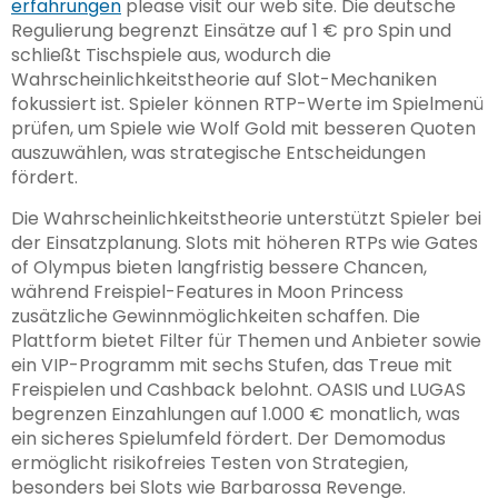
erfahrungen
please visit our web site. Die deutsche
Regulierung begrenzt Einsätze auf 1 € pro Spin und
schließt Tischspiele aus, wodurch die
Wahrscheinlichkeitstheorie auf Slot-Mechaniken
fokussiert ist. Spieler können RTP-Werte im Spielmenü
prüfen, um Spiele wie Wolf Gold mit besseren Quoten
auszuwählen, was strategische Entscheidungen
fördert.
Die Wahrscheinlichkeitstheorie unterstützt Spieler bei
der Einsatzplanung. Slots mit höheren RTPs wie Gates
of Olympus bieten langfristig bessere Chancen,
während Freispiel-Features in Moon Princess
zusätzliche Gewinnmöglichkeiten schaffen. Die
Plattform bietet Filter für Themen und Anbieter sowie
ein VIP-Programm mit sechs Stufen, das Treue mit
Freispielen und Cashback belohnt. OASIS und LUGAS
begrenzen Einzahlungen auf 1.000 € monatlich, was
ein sicheres Spielumfeld fördert. Der Demomodus
ermöglicht risikofreies Testen von Strategien,
besonders bei Slots wie Barbarossa Revenge.