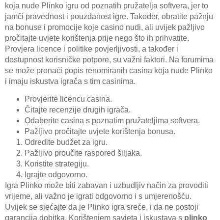
koja nude Plinko igru od poznatih pružatelja softvera, jer to
jamči pravednost i pouzdanost igre. Također, obratite pažnju
na bonuse i promocije koje casino nudi, ali uvijek pažljivo
pročitajte uvjete korištenja prije nego što ih prihvatite.
Provjera licence i politike povjerljivosti, a također i
dostupnost korisničke potpore, su važni faktori. Na forumima
se može pronaći popis renomiranih casina koja nude Plinko
i imaju iskustva igrača s tim casinima.
Provjerite licencu casina.
Čitajte recenzije drugih igrača.
Odaberite casina s poznatim pružateljima softvera.
Pažljivo pročitajte uvjete korištenja bonusa.
Odredite budžet za igru.
Pažljivo proučite raspored šiljaka.
Koristite strategiju.
Igrajte odgovorno.
Igra Plinko može biti zabavan i uzbudljiv način za provoditi
vrijeme, ali važno je igrati odgovorno i s umjerenošću.
Uvijek se sjećajte da je Plinko igra sreće, i da ne postoji
garancija dobitka. Korištenjem savjeta i iskustava s
plinko