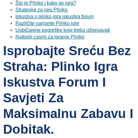
Što je Plinko i kako se igra?
Strategije za igru Plinko
Iskustva s plinko igra iskustva forum
Različite varijante Plinko igre
Uobičajene pogreške koje treba izbjegavati
Najbolji casini za igranje Plinko
Isprobajte Sreću Bez
Straha: Plinko Igra
Iskustva Forum I
Savjeti Za
Maksimalnu Zabavu I
Dobitak.