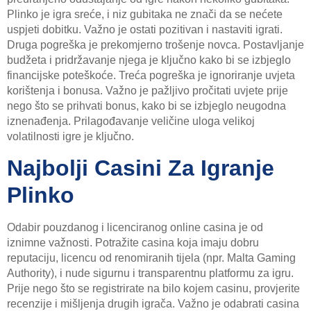
Plinko je igra sreće, i niz gubitaka ne znači da se nećete
uspjeti dobitku. Važno je ostati pozitivan i nastaviti igrati.
Druga pogreška je prekomjerno trošenje novca. Postavljanje
budžeta i pridržavanje njega je ključno kako bi se izbjeglo
financijske poteškoće. Treća pogreška je ignoriranje uvjeta
korištenja i bonusa. Važno je pažljivo pročitati uvjete prije
nego što se prihvati bonus, kako bi se izbjeglo neugodna
iznenađenja. Prilagođavanje veličine uloga velikoj
volatilnosti igre je ključno.
Najbolji Casini Za Igranje
Plinko
Odabir pouzdanog i licenciranog online casina je od
iznimne važnosti. Potražite casina koja imaju dobru
reputaciju, licencu od renomiranih tijela (npr. Malta Gaming
Authority), i nude sigurnu i transparentnu platformu za igru.
Prije nego što se registrirate na bilo kojem casinu, provjerite
recenzije i mišljenja drugih igrača. Važno je odabrati casina