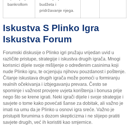
bankrollom
budžeta i
pridržavanje njega.
Iskustva S Plinko Igra
Iskustva Forum
Forumski diskusije o Plinko igri pružaju vrijedan uvid u
različite pristupe, strategije i iskustva drugih igrača. Mnogi
korisnici dijele svoje mišljenje o određenim casinima koji
nude Plinko igru, te ocjenjuju njihovu pouzdanost i poštenje.
Čitanje iskustava drugih igrača može pomoći u formiranju
realnih očekivanja i izbjegavanju prevara. Često se
spominje i važnost provjere uvjeta korištenja i bonusa prije
nego što se krene igrati. Neki igrači dijele i svoje strategije i
savjete o tome kako povećati šanse za dobitak, ali važno je
imati na umu da je Plinko u osnovi igra sreće. Važno je
pristupiti forumima s dozom skepticizma i ne slijepo pratiti
savjete drugih, već ih koristiti kao smjernice.