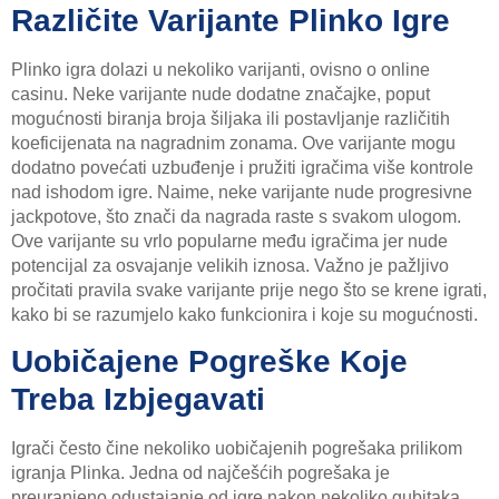
Različite Varijante Plinko Igre
Plinko igra dolazi u nekoliko varijanti, ovisno o online
casinu. Neke varijante nude dodatne značajke, poput
mogućnosti biranja broja šiljaka ili postavljanje različitih
koeficijenata na nagradnim zonama. Ove varijante mogu
dodatno povećati uzbuđenje i pružiti igračima više kontrole
nad ishodom igre. Naime, neke varijante nude progresivne
jackpotove, što znači da nagrada raste s svakom ulogom.
Ove varijante su vrlo popularne među igračima jer nude
potencijal za osvajanje velikih iznosa. Važno je pažljivo
pročitati pravila svake varijante prije nego što se krene igrati,
kako bi se razumjelo kako funkcionira i koje su mogućnosti.
Uobičajene Pogreške Koje
Treba Izbjegavati
Igrači često čine nekoliko uobičajenih pogrešaka prilikom
igranja Plinka. Jedna od najčešćih pogrešaka je
preuranjeno odustajanje od igre nakon nekoliko gubitaka.