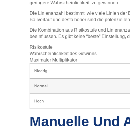
geringere Wahrscheinlichkeit, zu gewinnen.
Die Linienanzahl bestimmt, wie viele Linien der
Ballverlauf und desto höher sind die potenziell
Die Kombination aus Risikostufe und Linienanzah
beeinflussen. Es gibt keine “beste” Einstellung,
Risikostufe
Wahrscheinlichkeit des Gewinns
Maximaler Multiplikator
Niedrig
Normal
Hoch
Manuelle Und 