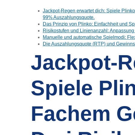
Jackpot-Regen erwartet dich: Spiele Plinko
99% Auszahlungsquote.
Das Prinzip von Plinko: Einfachheit und 
Risikostufen und Linienanzahl: Anpassun
Manuelle und automatische Spielmodi: Flexib
Die Auszahlungsquote (RTP) und Gewinnstr
Jackpot-R
Spiele Pli
Fachem G