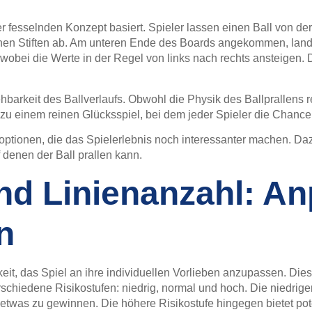
er fesselnden Konzept basiert. Spieler lassen einen Ball von der
nen Stiften ab. Am unteren Ende des Boards angekommen, lande
 wobei die Werte in der Regel von links nach rechts ansteigen
barkeit des Ballverlaufs. Obwohl die Physik des Ballprallens r
zu einem reinen Glücksspiel, bei dem jeder Spieler die Chance
ptionen, die das Spielerlebnis noch interessanter machen. Da
 denen der Ball prallen kann.
nd Linienanzahl: A
n
keit, das Spiel an ihre individuellen Vorlieben anzupassen. Die
erschiedene Risikostufen: niedrig, normal und hoch. Die niedrige
 etwas zu gewinnen. Die höhere Risikostufe hingegen bietet po