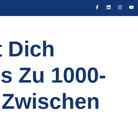
 Dich
is Zu 1000-
 Zwischen