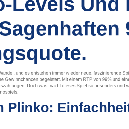
o-Levels Und P
 Sagenhaften
gsquote.
 Wandel, und es entstehen immer wieder neue, faszinierende Spi
ohe Gewinnchancen begeistert. Mit einem RTP von 99% und eine
uszahlungen. Doch was macht dieses Spiel so besonders und wie
nospiels.
n Plinko: Einfachhei