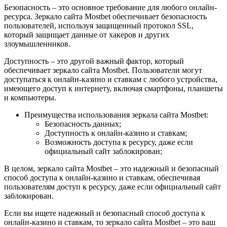
Безопасность – это основное требование для любого онлайн-
ресурса. Зеркало сайта Mostbet обеспечивает безопасность
пользователей, используя защищенный протокол SSL,
который защищает данные от хакеров и других
злоумышленников.
Доступность – это другой важный фактор, который
обеспечивает зеркало сайта Mostbet. Пользователи могут
доступаться к онлайн-казино и ставкам с любого устройства,
имеющего доступ к интернету, включая смартфоны, планшеты
и компьютеры.
Преимущества использования зеркала сайта Mostbet:
Безопасность данных;
Доступность к онлайн-казино и ставкам;
Возможность доступа к ресурсу, даже если
официальный сайт заблокирован;
В целом, зеркало сайта Mostbet – это надежный и безопасный
способ доступа к онлайн-казино и ставкам, обеспечивая
пользователям доступ к ресурсу, даже если официальный сайт
заблокирован.
Если вы ищете надежный и безопасный способ доступа к
онлайн-казино и ставкам, то зеркало сайта Mostbet – это ваш