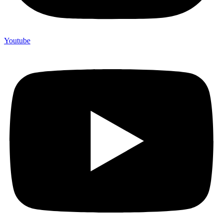
Youtube