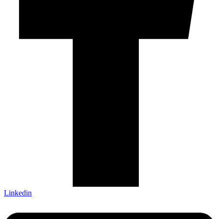
Linkedin