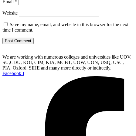
Email
*
Website
Save my name, email, and website in this browser for the next
time I comment.
We are working with numerous colleges and universities like UOV,
SU,CDU, KOI, CIM, KIA, MCBT, UOW, UON, USQ, USC,
PIA, Ozford, SIHE and many more directly or indirectly.
Facebook-f