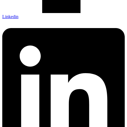
Linkedin