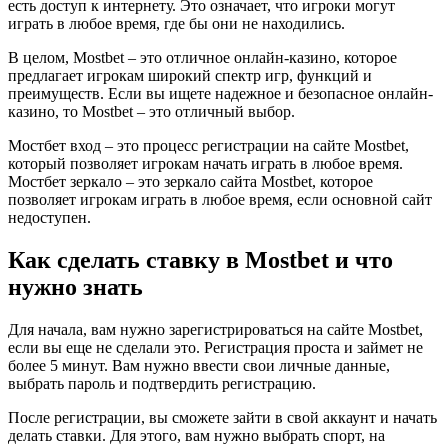
есть доступ к интернету. Это означает, что игроки могут
играть в любое время, где бы они не находились.
В целом, Mostbet – это отличное онлайн-казино, которое
предлагает игрокам широкий спектр игр, функций и
преимуществ. Если вы ищете надежное и безопасное онлайн-
казино, то Mostbet – это отличный выбор.
Мостбет вход – это процесс регистрации на сайте Mostbet,
который позволяет игрокам начать играть в любое время.
Мостбет зеркало – это зеркало сайта Mostbet, которое
позволяет игрокам играть в любое время, если основной сайт
недоступен.
Как сделать ставку в Mostbet и что
нужно знать
Для начала, вам нужно зарегистрироваться на сайте Mostbet,
если вы еще не сделали это. Регистрация проста и займет не
более 5 минут. Вам нужно ввести свои личные данные,
выбрать пароль и подтвердить регистрацию.
После регистрации, вы сможете зайти в свой аккаунт и начать
делать ставки. Для этого, вам нужно выбрать спорт, на