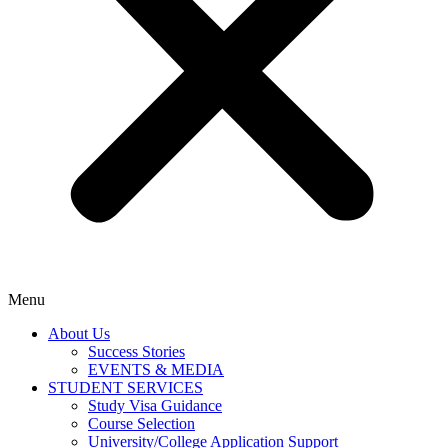
Menu
About Us
Success Stories
EVENTS & MEDIA
STUDENT SERVICES
Study Visa Guidance
Course Selection
University/College Application Support