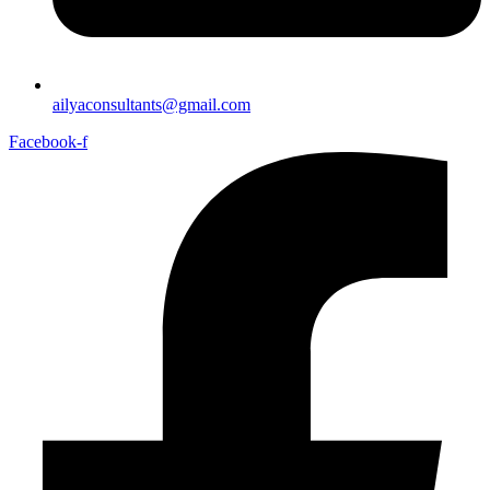
ailyaconsultants@gmail.com
Facebook-f