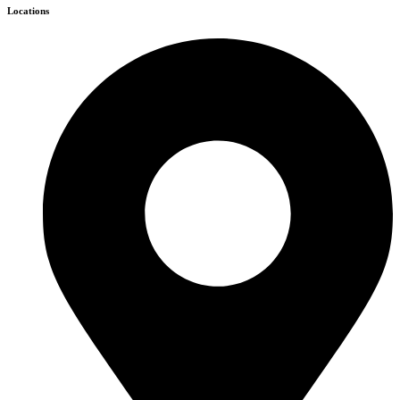
Locations