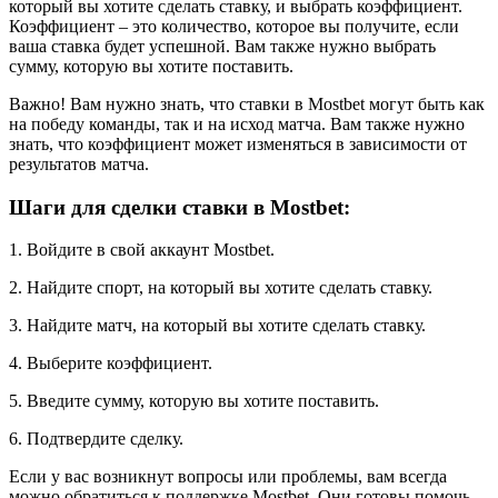
который вы хотите сделать ставку, и выбрать коэффициент.
Коэффициент – это количество, которое вы получите, если
ваша ставка будет успешной. Вам также нужно выбрать
сумму, которую вы хотите поставить.
Важно! Вам нужно знать, что ставки в Mostbet могут быть как
на победу команды, так и на исход матча. Вам также нужно
знать, что коэффициент может изменяться в зависимости от
результатов матча.
Шаги для сделки ставки в Mostbet:
1. Войдите в свой аккаунт Mostbet.
2. Найдите спорт, на который вы хотите сделать ставку.
3. Найдите матч, на который вы хотите сделать ставку.
4. Выберите коэффициент.
5. Введите сумму, которую вы хотите поставить.
6. Подтвердите сделку.
Если у вас возникнут вопросы или проблемы, вам всегда
можно обратиться к поддержке Mostbet. Они готовы помочь