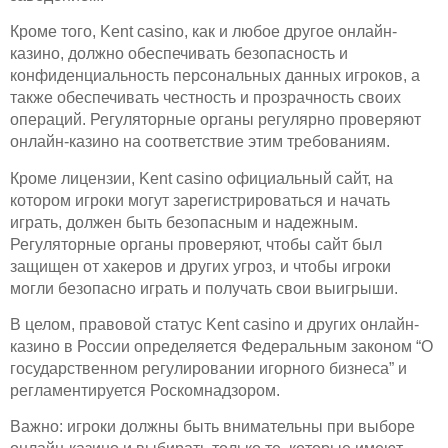
Кроме того, Kent casino, как и любое другое онлайн-
казино, должно обеспечивать безопасность и
конфиденциальность персональных данных игроков, а
также обеспечивать честность и прозрачность своих
операций. Регуляторные органы регулярно проверяют
онлайн-казино на соответствие этим требованиям.
Кроме лицензии, Kent casino официальный сайт, на
котором игроки могут зарегистрироваться и начать
играть, должен быть безопасным и надежным.
Регуляторные органы проверяют, чтобы сайт был
защищен от хакеров и других угроз, и чтобы игроки
могли безопасно играть и получать свои выигрыши.
В целом, правовой статус Kent casino и других онлайн-
казино в России определяется Федеральным законом “О
государственном регулировании игорного бизнеса” и
регламентируется Роскомнадзором.
Важно: игроки должны быть внимательны при выборе