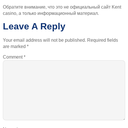
Обратите внимание, что это не официальный сайт Kent
casino, а только информационный материал.
Leave A Reply
Your email address will not be published.
Required fields
are marked
*
Comment
*