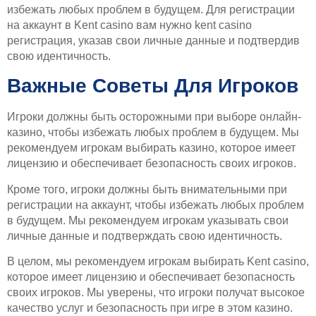
избежать любых проблем в будущем. Для регистрации
на аккаунт в Kent casino вам нужно kent casino
регистрация, указав свои личные данные и подтвердив
свою идентичность.
Важные Советы Для Игроков
Игроки должны быть осторожными при выборе онлайн-
казино, чтобы избежать любых проблем в будущем. Мы
рекомендуем игрокам выбирать казино, которое имеет
лицензию и обеспечивает безопасность своих игроков.
Кроме того, игроки должны быть внимательными при
регистрации на аккаунт, чтобы избежать любых проблем
в будущем. Мы рекомендуем игрокам указывать свои
личные данные и подтверждать свою идентичность.
В целом, мы рекомендуем игрокам выбирать Kent casino,
которое имеет лицензию и обеспечивает безопасность
своих игроков. Мы уверены, что игроки получат высокое
качество услуг и безопасность при игре в этом казино.