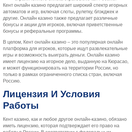
Кент онлайн казино предлагает широкий спектр игорных
автоматов и игр, включая слоты, рулетку, блэкджек и
другие. Онлайн казино также предлагает различные
бонусы и акции для игроков, включая приветственные
бонусы и реферальные программы.
В целом, Кент онлайн казино – это популярная онлайн
платформа для игроков, которые ищут развлекательные
игры и возможность выиграть деньги. Онлайн казино
имеет лицензию на игорное дело, выданную на Кюрасао,
и может функционировать на территории России, но
только в рамках ограниченного списка стран, включая
Россию.
Лицензия И Условия
Работы
Кент казино, как и любое другое онлайн-казино, обязано
иметь лицензию, которая подтверждает его право на