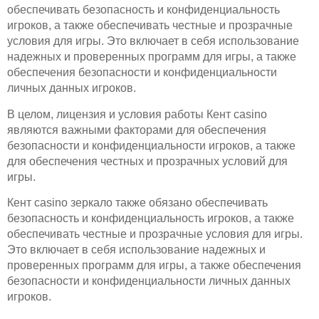
обеспечивать безопасность и конфиденциальность
игроков, а также обеспечивать честные и прозрачные
условия для игры. Это включает в себя использование
надежных и проверенных программ для игры, а также
обеспечения безопасности и конфиденциальности
личных данных игроков.
В целом, лицензия и условия работы Кент casino
являются важными факторами для обеспечения
безопасности и конфиденциальности игроков, а также
для обеспечения честных и прозрачных условий для
игры.
Кент casino зеркало также обязано обеспечивать
безопасность и конфиденциальность игроков, а также
обеспечивать честные и прозрачные условия для игры.
Это включает в себя использование надежных и
проверенных программ для игры, а также обеспечения
безопасности и конфиденциальности личных данных
игроков.