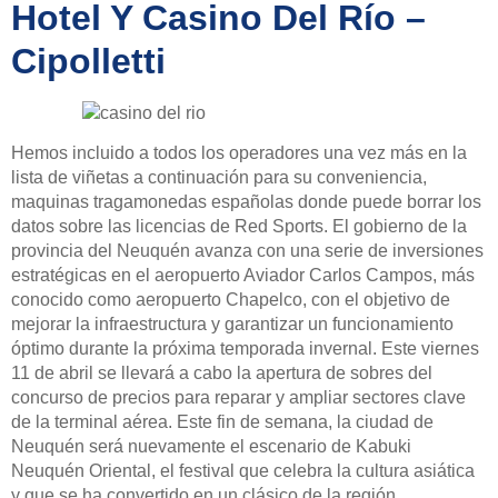
Hotel Y Casino Del Río –
Cipolletti
Hemos incluido a todos los operadores una vez más en la
lista de viñetas a continuación para su conveniencia,
maquinas tragamonedas españolas donde puede borrar los
datos sobre las licencias de Red Sports. El gobierno de la
provincia del Neuquén avanza con una serie de inversiones
estratégicas en el aeropuerto Aviador Carlos Campos, más
conocido como aeropuerto Chapelco, con el objetivo de
mejorar la infraestructura y garantizar un funcionamiento
óptimo durante la próxima temporada invernal. Este viernes
11 de abril se llevará a cabo la apertura de sobres del
concurso de precios para reparar y ampliar sectores clave
de la terminal aérea. Este fin de semana, la ciudad de
Neuquén será nuevamente el escenario de Kabuki
Neuquén Oriental, el festival que celebra la cultura asiática
y que se ha convertido en un clásico de la región.