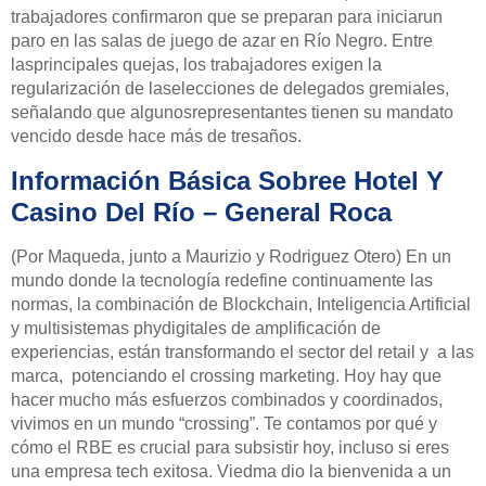
trabajadores confirmaron que se preparan para iniciarun
paro en las salas de juego de azar en Río Negro. Entre
lasprincipales quejas, los trabajadores exigen la
regularización de laselecciones de delegados gremiales,
señalando que algunosrepresentantes tienen su mandato
vencido desde hace más de tresaños.
Información Básica Sobree Hotel Y
Casino Del Río – General Roca
(Por Maqueda, junto a Maurizio y Rodriguez Otero) En un
mundo donde la tecnología redefine continuamente las
normas, la combinación de Blockchain, Inteligencia Artificial
y multisistemas phydigitales de amplificación de
experiencias, están transformando el sector del retail y a las
marca, potenciando el crossing marketing. Hoy hay que
hacer mucho más esfuerzos combinados y coordinados,
vivimos en un mundo “crossing”. Te contamos por qué y
cómo el RBE es crucial para subsistir hoy, incluso si eres
una empresa tech exitosa. Viedma dio la bienvenida a un