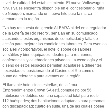
nivel de calidad del establecimiento. El nuevo Volkswagen
Nivus ya se encuentra disponible en el concesionario Iruña
de Neuquén, marcando un nuevo hito para la marca
alemana en la región.
“No hay respuesta del gremio ALEARA ni del ente regulador
de la Lotería de Río Negro”, señalan en su comunicado,
acusando a estos organismos de complicidad y falta de
acción para mejorar las condiciones laborales. Para eventos
sociales y corporativos, el hotel dispone de salones
versátiles y bien equipados, ideales para reuniones,
conferencias, y celebraciones privadas. La tecnología y el
diseño de estos espacios permiten adaptarse a diferentes
necesidades, posicionando al Casino del Río como un
punto de referencia para eventos en la región.
El flamante hotel cinco estrellas, de la firma
Emprendimientos Crown SA está compuesto por 56
habitaciones dobles, con una capacidad total para recibir
112 huéspedes; dos habitaciones adaptadas para personas
con discapacidad; cuatro en suite, una de las cuales posee