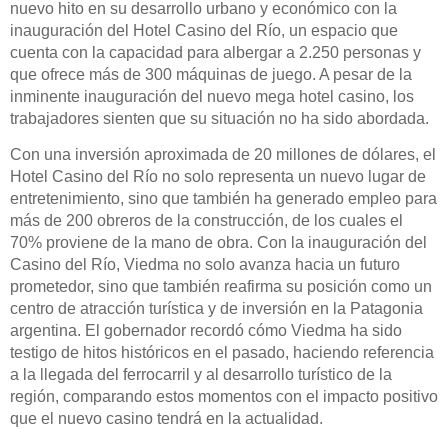
nuevo hito en su desarrollo urbano y económico con la
inauguración del Hotel Casino del Río, un espacio que
cuenta con la capacidad para albergar a 2.250 personas y
que ofrece más de 300 máquinas de juego. A pesar de la
inminente inauguración del nuevo mega hotel casino, los
trabajadores sienten que su situación no ha sido abordada.
Con una inversión aproximada de 20 millones de dólares, el
Hotel Casino del Río no solo representa un nuevo lugar de
entretenimiento, sino que también ha generado empleo para
más de 200 obreros de la construcción, de los cuales el
70% proviene de la mano de obra. Con la inauguración del
Casino del Río, Viedma no solo avanza hacia un futuro
prometedor, sino que también reafirma su posición como un
centro de atracción turística y de inversión en la Patagonia
argentina. El gobernador recordó cómo Viedma ha sido
testigo de hitos históricos en el pasado, haciendo referencia
a la llegada del ferrocarril y al desarrollo turístico de la
región, comparando estos momentos con el impacto positivo
que el nuevo casino tendrá en la actualidad.