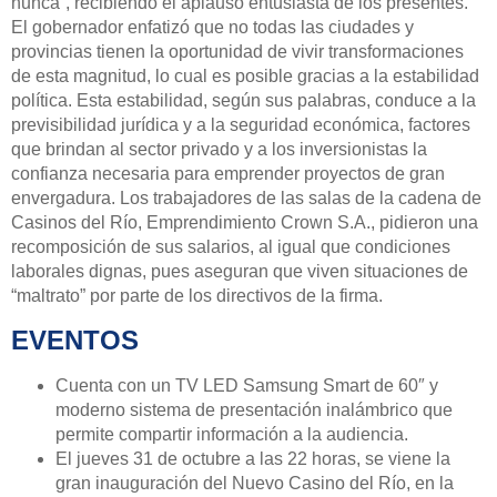
nunca”, recibiendo el aplauso entusiasta de los presentes.
El gobernador enfatizó que no todas las ciudades y
provincias tienen la oportunidad de vivir transformaciones
de esta magnitud, lo cual es posible gracias a la estabilidad
política. Esta estabilidad, según sus palabras, conduce a la
previsibilidad jurídica y a la seguridad económica, factores
que brindan al sector privado y a los inversionistas la
confianza necesaria para emprender proyectos de gran
envergadura. Los trabajadores de las salas de la cadena de
Casinos del Río, Emprendimiento Crown S.A., pidieron una
recomposición de sus salarios, al igual que condiciones
laborales dignas, pues aseguran que viven situaciones de
“maltrato” por parte de los directivos de la firma.
EVENTOS
Cuenta con un TV LED Samsung Smart de 60″ y
moderno sistema de presentación inalámbrico que
permite compartir información a la audiencia.
El jueves 31 de octubre a las 22 horas, se viene la
gran inauguración del Nuevo Casino del Río, en la