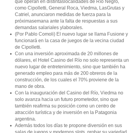
que operan en distintaslocalidades de Río Negro,
como Cipolletti, General Roca, Viedma, LasGrutas y
Catriel, anunciaron medidas de fuerza para la
próximasemana ante la falta de respuestas a sus
demandas salariales ylaborales.
(Por Pablo Comoli) El nuevo lugar se llama Fusione y
funcionará en la casa de juegos de la vecina ciudad
de Cipolletti.
Con una inversión aproximada de 20 millones de
dólares, el Hotel Casino del Río no solo representa un
nuevo lugar de entretenimiento, sino que también ha
generado empleo para más de 200 obreros de la
construcción, de los cuales el 70% proviene de la
mano de obra.
Con la inauguración del Casino del Río, Viedma no
solo avanza hacia un futuro prometedor, sino que
también reafirma su posición como un centro de
atracción turística y de inversión en la Patagonia
argentina.
Además todos los días te propone diversión en sus
salas de juegos y modernos slots, probar su variedad