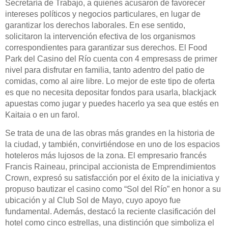
Secretaría de Trabajo, a quienes acusaron de favorecer
intereses políticos y negocios particulares, en lugar de
garantizar los derechos laborales. En ese sentido,
solicitaron la intervención efectiva de los organismos
correspondientes para garantizar sus derechos. El Food
Park del Casino del Río cuenta con 4 empresass de primer
nivel para disfrutar en familia, tanto adentro del patio de
comidas, como al aire libre. Lo mejor de este tipo de oferta
es que no necesita depositar fondos para usarla, blackjack
apuestas como jugar y puedes hacerlo ya sea que estés en
Kaitaia o en un farol.
Se trata de una de las obras más grandes en la historia de
la ciudad, y también, convirtiéndose en uno de los espacios
hoteleros más lujosos de la zona. El empresario francés
Francis Raineau, principal accionista de Emprendimientos
Crown, expresó su satisfacción por el éxito de la iniciativa y
propuso bautizar el casino como “Sol del Río” en honor a su
ubicación y al Club Sol de Mayo, cuyo apoyo fue
fundamental. Además, destacó la reciente clasificación del
hotel como cinco estrellas, una distinción que simboliza el