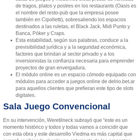
de tragos, platos y postres en los restaurants (Oasis es
el nombre del resto-pub que la empresa posee
también en Cipolletti), sobresaliendo los espacios
destinados a las ruletas, el Black Jack, Midi Punto y
Banca, Póker y Craps.
Esta estabilidad, según sus palabras, conduce a la
previsibilidad jurídica y a la seguridad económica,
factores que brindan al sector privado y a los
inversionistas la confianza necesaria para emprender
proyectos de gran envergadura.
El módulo online es un espacio cómodo equipado con
módulos para acceder a juegos online de delrio.bet.ar
para aquellos clientes que prefieran este tipo de slots
digitales.
Sala Juego Convencional
En su intervención, Weretilneck subrayó que “este es un
momento histórico y todos y todas vamos a coincidir que
con esta obra y este desarrollo Viedma es más capital que