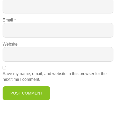
Email
*
Website
Save my name, email, and website in this browser for the
next time I comment.