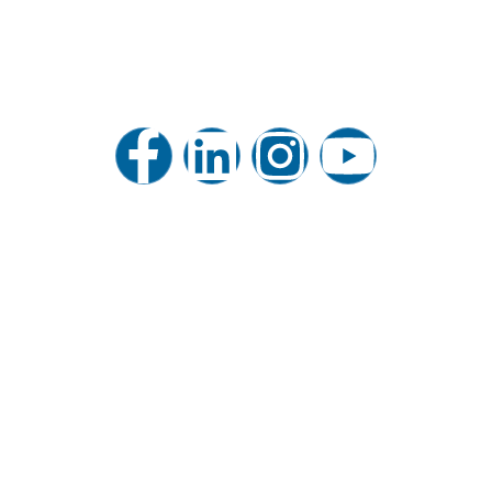
We are working with numerous colleges and universities like
UOV, SU,CDU, KOI, CIM, KIA, MCBT, UOW, UON, USQ,
USC, PIA, Ozford, SIHE and many more directly or indirectly.
Quick LInks
About us
Success Stories
Contact Us
Events & Media