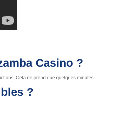
zamba Casino ?
ructions. Cela ne prend que quelques minutes.
bles ?