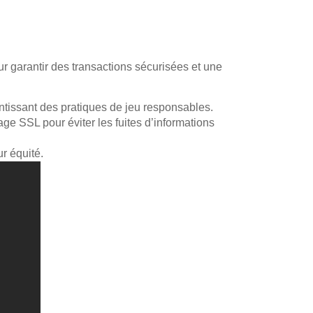
ur garantir des transactions sécurisées et une
tissant des pratiques de jeu responsables.
e SSL pour éviter les fuites d’informations
ur équité.