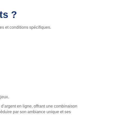
ts ?
es et conditions spécifiques.
jeux.
 d’argent en ligne, offrant une combinaison
 séduire par son ambiance unique et ses