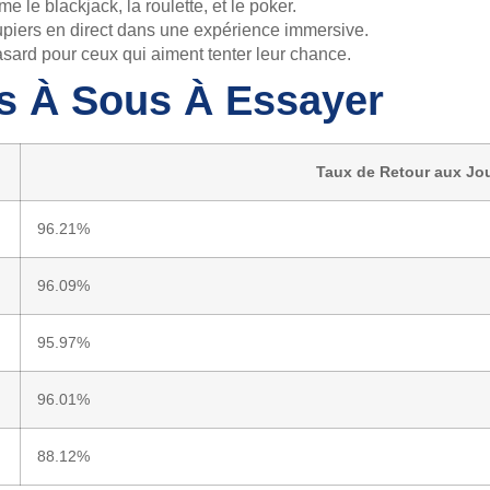
 le blackjack, la roulette, et le poker.
upiers en direct dans une expérience immersive.
sard pour ceux qui aiment tenter leur chance.
s À Sous À Essayer
Taux de Retour aux Jo
96.21%
96.09%
95.97%
96.01%
88.12%