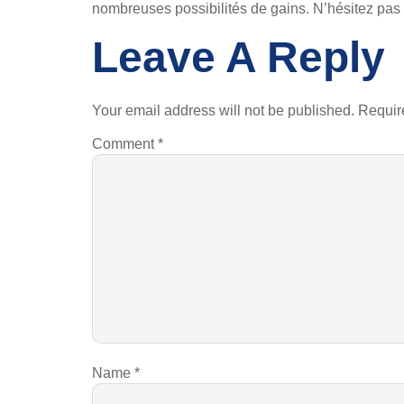
nombreuses possibilités de gains. N’hésitez pas à
Leave A Reply
Your email address will not be published.
Requir
Comment
*
Name
*