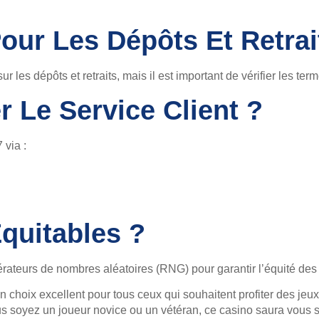
Pour Les Dépôts Et Retrai
es dépôts et retraits, mais il est important de vérifier les term
 Le Service Client ?
 via :
Équitables ?
érateurs de nombres aléatoires (RNG) pour garantir l’équité des 
 choix excellent pour tous ceux qui souhaitent profiter des jeux
 vous soyez un joueur novice ou un vétéran, ce casino saura vous