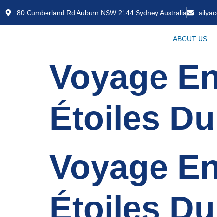
80 Cumberland Rd Auburn NSW 2144 Sydney Australia
ailya
ABOUT US
Voyage En
Étoiles D
Voyage En
Étoiles D