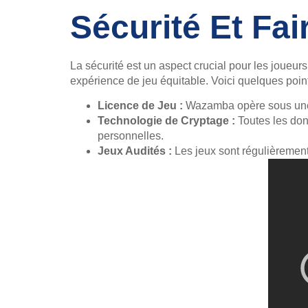
Sécurité Et Fai
La sécurité est un aspect crucial pour les joueurs
expérience de jeu équitable. Voici quelques points
Licence de Jeu :
Wazamba opère sous une l
Technologie de Cryptage :
Toutes les don
personnelles.
Jeux Audités :
Les jeux sont régulièremen