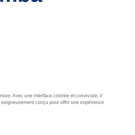
ive. Avec une interface colorée et conviviale, il
é soigneusement conçu pour offrir une expérience