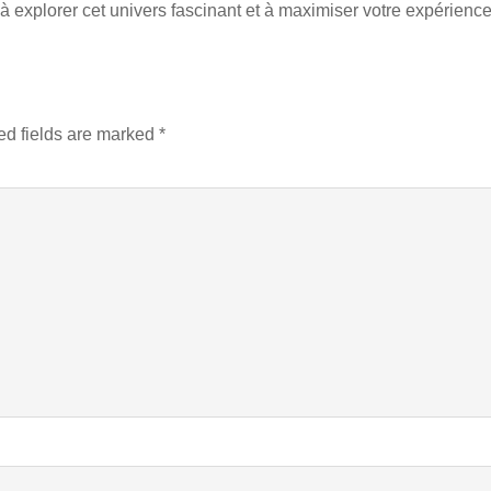
 explorer cet univers fascinant et à maximiser votre expérience
ed fields are marked
*