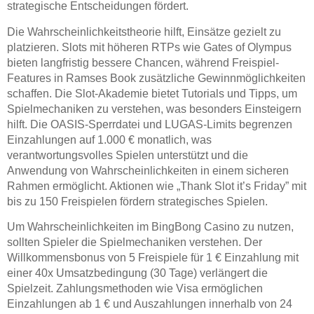
strategische Entscheidungen fördert.
Die Wahrscheinlichkeitstheorie hilft, Einsätze gezielt zu
platzieren. Slots mit höheren RTPs wie Gates of Olympus
bieten langfristig bessere Chancen, während Freispiel-
Features in Ramses Book zusätzliche Gewinnmöglichkeiten
schaffen. Die Slot-Akademie bietet Tutorials und Tipps, um
Spielmechaniken zu verstehen, was besonders Einsteigern
hilft. Die OASIS-Sperrdatei und LUGAS-Limits begrenzen
Einzahlungen auf 1.000 € monatlich, was
verantwortungsvolles Spielen unterstützt und die
Anwendung von Wahrscheinlichkeiten in einem sicheren
Rahmen ermöglicht. Aktionen wie „Thank Slot it’s Friday” mit
bis zu 150 Freispielen fördern strategisches Spielen.
Um Wahrscheinlichkeiten im BingBong Casino zu nutzen,
sollten Spieler die Spielmechaniken verstehen. Der
Willkommensbonus von 5 Freispiele für 1 € Einzahlung mit
einer 40x Umsatzbedingung (30 Tage) verlängert die
Spielzeit. Zahlungsmethoden wie Visa ermöglichen
Einzahlungen ab 1 € und Auszahlungen innerhalb von 24