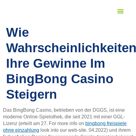
STUDENT SERVICES
LANGUAGE PROFICIENCY
Wie
Wahrscheinlichkeite
Ihre Gewinne Im
BingBong Casino
Steigern
Das BingBong Casino, betrieben von der DGGS, ist eine
moderne Online-Spielothek, die seit 2021 mit einer GGL-
Lizenz (erteilt am 27. For more info on
bingbong freispiele
ohne einzahlung
look into our web-site. 04.2022) und ihrem