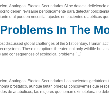
ión, Análogos, Efectos Secundarios Si se detecta deficiencia 
crito deben revisarse periódicamente para detectar policitemia
iante oral pueden necesitar ajustes en pacientes diabéticos qu
 Problems In The M
t discussed global challenges of the 21st century. Human activi
cosystems. These disruptions threaten not only wildlife but also 
 and consequences of ecological problems […]
ión, Análogos, Efectos Secundarios Los pacientes geriátricos
arcinoma prostático, aunque faltan pruebas concluyentes que resp
os de anabólicos, las mujeres que toman oximetolona no deb